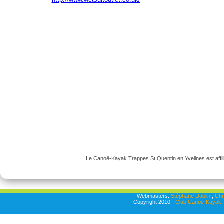
Le Canoë-Kayak Trappes St Quentin en Yvelines est affili
Webmasters:
Stéphane Dablin
,
Chr
Copyright 2010 -
Club Canoë-Kayak T