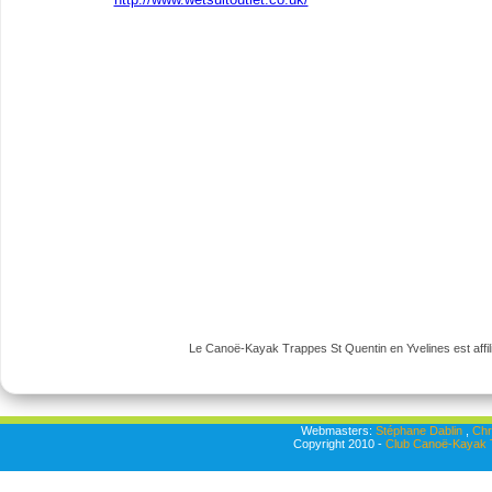
Le Canoë-Kayak Trappes St Quentin en Yvelines est affili
Webmasters:
Stéphane Dablin
,
Chr
Copyright 2010 -
Club Canoë-Kayak T