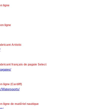
en ligne
en ligne
abricant Artistic
/
fabricant français de pagaie Select
pagaies/
n ligne (Cardiff)
k/Watersports/
en ligne de matériel nautique
uk/