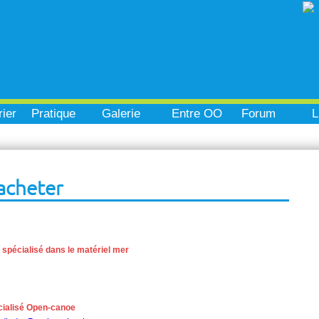
ier
Pratique
Galerie
Entre OO
Forum
L
 acheter
s spécialisé dans le matériel mer
écialisé Open-canoe