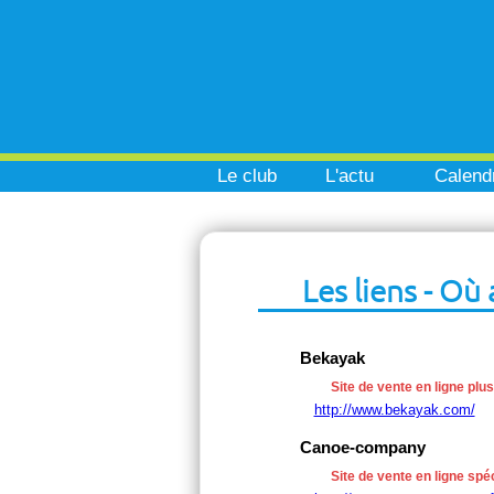
Le club
L'actu
Calendr
Les liens - Où
Bekayak
Site de vente en ligne plu
http://www.bekayak.com/
Canoe-company
Site de vente en ligne sp