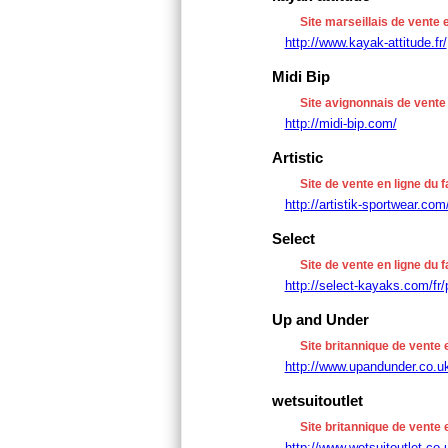
Site marseillais de vente 
http://www.kayak-attitude.fr/
Midi Bip
Site avignonnais de vente 
http://midi-bip.com/
Artistic
Site de vente en ligne du f
http://artistik-sportwear.com
Select
Site de vente en ligne du 
http://select-kayaks.com/fr/
Up and Under
Site britannique de vente e
http://www.upandunder.co.u
wetsuitoutlet
Site britannique de vente 
http://www.wetsuitoutlet.co.