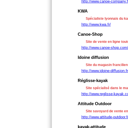
http://www.canoe-company.f
KWA
Spécialiste lyonnais du k
http://www.kwa.fr/
Canoe-Shop
Site de vente en ligne tou
http://www.canoe-shop.com
Idoine diffusion
Site du magasin francilien
http://www.idoine-diffusion.fr
Réglisse-kayak
Site spécialisé dans le ma
http://www.reglisse-kayak.c
Attitude Outdoor
Site savoyard de vente en
http://www.attitude-outdoor.
kayak-attitude