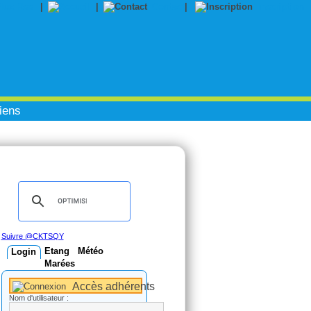
|
|
Contact
|
Inscription
iens
Suivre @CKTSQY
Etang
Météo
Login
Marées
Accès adhérents
Nom d'utilisateur :