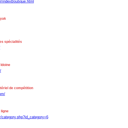
r/indexBoutique.html
ayak
tes spécialités
/
 Idoine
/
tériel de compétition
om/
 ligne
fr/category.php?id_category=6