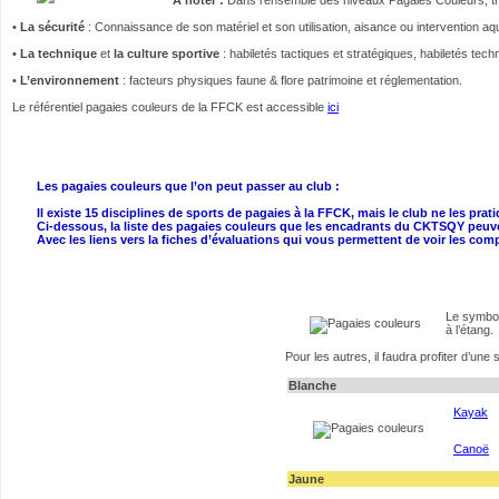
•
La sécurité
: Connaissance de son matériel et son utilisation, aisance ou intervention a
•
La technique
et
la culture sportive
: habiletés tactiques et stratégiques, habiletés tech
•
L’environnement
: facteurs physiques faune & flore patrimoine et réglementation.
Le référentiel pagaies couleurs de la FFCK est accessible
ici
Les pagaies couleurs que l’on peut passer au club :
Il existe 15 disciplines de sports de pagaies à la FFCK, mais le club ne les prat
Ci-dessous, la liste des pagaies couleurs que les encadrants du CKTSQY peuven
Avec les liens vers la fiches d’évaluations qui vous permettent de voir les c
Le symbol
à l’étang.
Pour les autres, il faudra profiter d’une
Blanche
Kayak
Canoë
Jaune