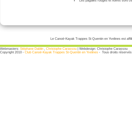
Les pagaies rouges et noires sont cer
Le Canoë-Kayak Trappes St Quentin en Yvelines est affili
Webmasters:
Stéphane Dablin
,
Christophe Carassou
| Webdesign: Christophe Carassou
Copyright 2010 -
Club Canoë-Kayak Trappes St-Quentin en Yvelines
- Tous droits réservés