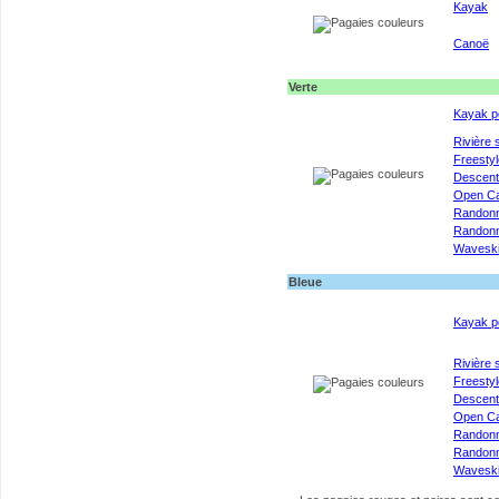
Kayak
Canoë
Verte
Kayak p
Rivière 
Freestyl
Descen
Open C
Randon
Randonn
Wavesk
Bleue
Kayak p
Rivière 
Freestyl
Descen
Open C
Randon
Randonn
Wavesk