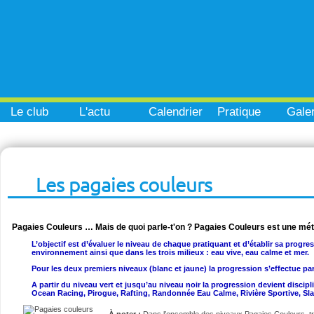
Le club
L'actu
Calendrier
Pratique
Galer
Les pagaies couleurs
Pagaies Couleurs … Mais de quoi parle-t'on ? Pagaies Couleurs est une mé
L’objectif est d’évaluer le niveau de chaque pratiquant et d’établir sa progre
environnement ainsi que dans les trois milieux : eau vive, eau calme et mer.
Pour les deux premiers niveaux (blanc et jaune) la progression s’effectue pa
A partir du niveau vert et jusqu’au niveau noir la progression devient disci
Ocean Racing, Pirogue, Rafting, Randonnée Eau Calme, Rivière Sportive, Sl
À noter :
Dans l’ensemble des niveaux Pagaies Couleurs, t