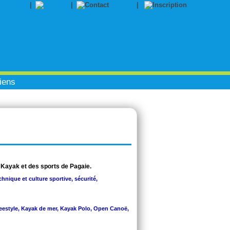
|
|
Contact
|
Inscription
iens
 Kayak et des sports de Pagaie.
chnique et culture sportive, sécurité,
Freestyle, Kayak de mer, Kayak Polo, Open Canoë,