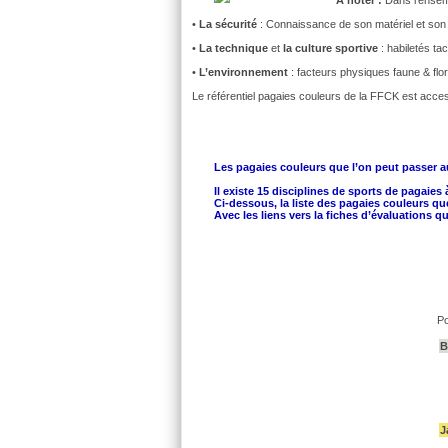
•
La sécurité
: Connaissance de son matériel et son u
•
La technique
et
la culture sportive
: habiletés ta
•
L’environnement
: facteurs physiques faune & flo
Le référentiel pagaies couleurs de la FFCK est acce
Les pagaies couleurs que l’on peut passer a
Il existe 15 disciplines de sports de pagaies 
Ci-dessous, la liste des pagaies couleurs q
Avec les liens vers la fiches d’évaluations
Po
B
J