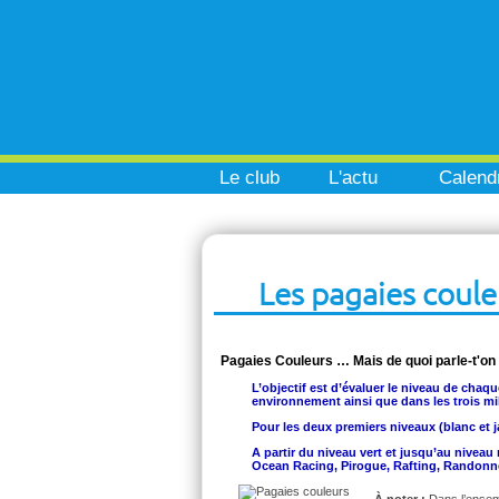
Le club
L'actu
Calendr
Les pagaies coule
Pagaies Couleurs … Mais de quoi parle-t'on
L’objectif est d’évaluer le niveau de chaqu
environnement ainsi que dans les trois mil
Pour les deux premiers niveaux (blanc et j
A partir du niveau vert et jusqu’au nivea
Ocean Racing, Pirogue, Rafting, Randonné
À noter :
Dans l’ensem