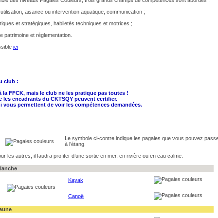
tilisation, aisance ou intervention aquatique, communication ;
ctiques et stratégiques, habiletés techniques et motrices ;
re patrimoine et réglementation.
ssible
ici
u club :
à la FFCK, mais le club ne les pratique pas toutes !
ue les encadrants du CKTSQY peuvent certifier.
 qui vous permettent de voir les compétences demandées.
Le symbole ci-contre
indique les pagaies que vous pouvez pass
à l’étang.
ur les autres, il faudra profiter d’une sortie en mer, en rivière ou en eau calme.
lanche
Kayak
Canoë
aune