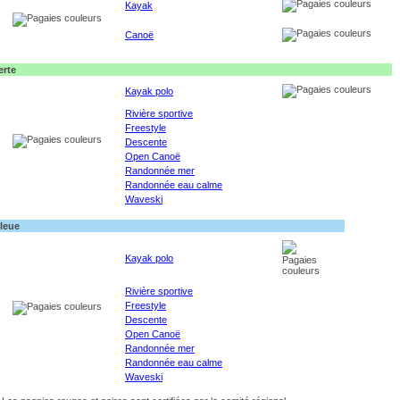
Kayak
Canoë
erte
Kayak polo
Rivière sportive
Freestyle
Descente
Open Canoë
Randonnée mer
Randonnée eau calme
Waveski
leue
Kayak polo
Rivière sportive
Freestyle
Descente
Open Canoë
Randonnée mer
Randonnée eau calme
Waveski