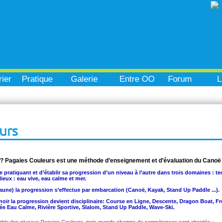
ier
Pratique
Galerie
Entre OO
Forum
L
urs
 ? Pagaies Couleurs est une méthode d’enseignement et d’évaluation du Canoë
e pratiquant et d’établir sa progression d’un niveau à l’autre dans trois domaines : te
ieux : eau vive, eau calme et mer.
aune) la progression s’effectue par embarcation (Canoë, Kayak, Stand Up Paddle ...).
u noir la progression devient disciplinaire: Course en Ligne, Descente, Dragon Boat, 
e Eau Calme, Rivière Sportive, Slalom, Stand Up Paddle, Wave-Ski.
ble des niveaux Pagaies Couleurs, trois grands champs de compétences sont abordés :