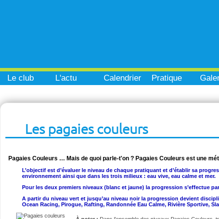
Le club
L'actu
Calendrier
Pratique
Galer
Les pagaies couleurs
Pagaies Couleurs … Mais de quoi parle-t'on ? Pagaies Couleurs est une mé
L’objectif est d’évaluer le niveau de chaque pratiquant et d’établir sa progre
environnement ainsi que dans les trois milieux : eau vive, eau calme et mer.
Pour les deux premiers niveaux (blanc et jaune) la progression s’effectue pa
A partir du niveau vert et jusqu’au niveau noir la progression devient disci
Ocean Racing, Pirogue, Rafting, Randonnée Eau Calme, Rivière Sportive, Sl
À noter :
Dans l’ensemble des niveaux Pagaies Couleurs, t