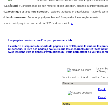
•
La sécurité
: Connaissance de son matériel et son utilisation, aisance ou intervention a
•
La technique
et
la culture sportive
: habiletés tactiques et stratégiques, habiletés tech
•
L’environnement
: facteurs physiques faune & flore patrimoine et réglementation.
Le référentiel pagaies couleurs de la FFCK est accessible
ici
Les pagaies couleurs que l’on peut passer au club :
Il existe 15 disciplines de sports de pagaies à la FFCK, mais le club ne les prat
Ci-dessous, la liste des pagaies couleurs que les encadrants du CKTSQY peuven
Avec les liens vers la fiches d’évaluations qui vous permettent de voir les c
Le symbol
à l’étang.
Pour les autres, il faudra profiter d’une
Blanche
Kayak
Canoë
Jaune