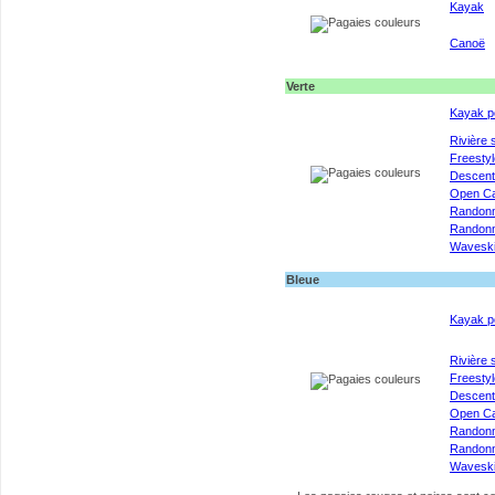
Kayak
Canoë
Verte
Kayak p
Rivière 
Freestyl
Descen
Open C
Randon
Randonn
Wavesk
Bleue
Kayak p
Rivière 
Freestyl
Descen
Open C
Randon
Randonn
Wavesk