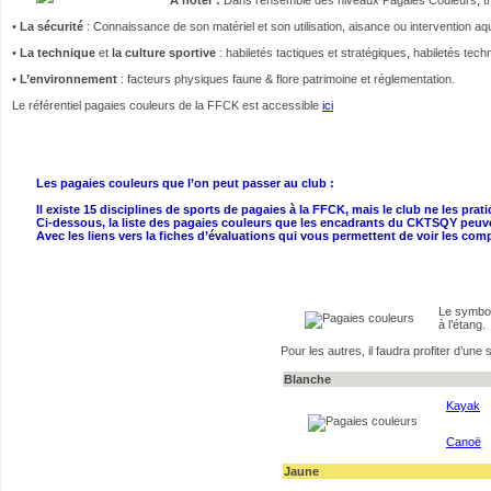
•
La sécurité
: Connaissance de son matériel et son utilisation, aisance ou intervention a
•
La technique
et
la culture sportive
: habiletés tactiques et stratégiques, habiletés tech
•
L’environnement
: facteurs physiques faune & flore patrimoine et réglementation.
Le référentiel pagaies couleurs de la FFCK est accessible
ici
Les pagaies couleurs que l’on peut passer au club :
Il existe 15 disciplines de sports de pagaies à la FFCK, mais le club ne les prat
Ci-dessous, la liste des pagaies couleurs que les encadrants du CKTSQY peuven
Avec les liens vers la fiches d’évaluations qui vous permettent de voir les c
Le symbol
à l’étang.
Pour les autres, il faudra profiter d’une
Blanche
Kayak
Canoë
Jaune