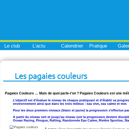
Le club
L'actu
Calendrier
Pratique
Galer
Les pagaies couleurs
Pagaies Couleurs … Mais de quoi parle-t'on ? Pagaies Couleurs est une mé
L’objectif est d’évaluer le niveau de chaque pratiquant et d’établir sa progre
environnement ainsi que dans les trois milieux : eau vive, eau calme et mer.
Pour les deux premiers niveaux (blanc et jaune) la progression s’effectue pa
A partir du niveau vert et jusqu’au niveau noir la progression devient disci
Ocean Racing, Pirogue, Rafting, Randonnée Eau Calme, Rivière Sportive, Sl
À noter :
Dans l’ensemble des niveaux Pagaies Couleurs, t