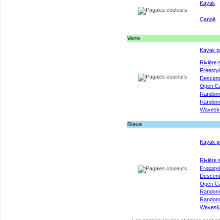
Kayak
Canoë
Verte
Kayak p
Rivière 
Freestyl
Descen
Open C
Randon
Randonn
Wavesk
Bleue
Kayak p
Rivière 
Freestyl
Descen
Open C
Randon
Randonn
Wavesk