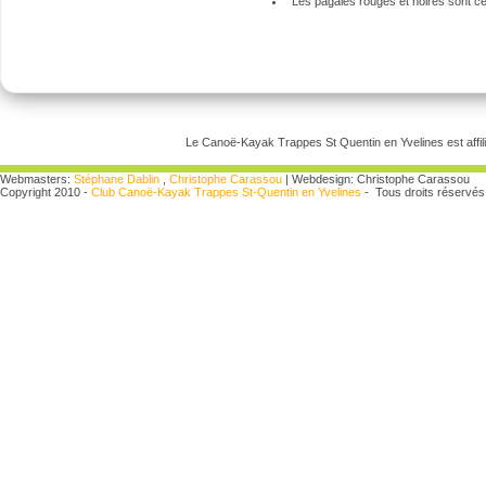
Les pagaies rouges et noires sont cer
Le Canoë-Kayak Trappes St Quentin en Yvelines est affili
Webmasters:
Stéphane Dablin
,
Christophe Carassou
| Webdesign: Christophe Carassou
Copyright 2010 -
Club Canoë-Kayak Trappes St-Quentin en Yvelines
- Tous droits réservés