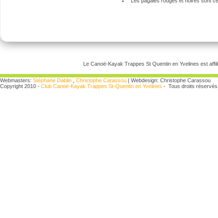
Les pagaies rouges et noires sont cer
Le Canoë-Kayak Trappes St Quentin en Yvelines est affili
Webmasters:
Stéphane Dablin
,
Christophe Carassou
| Webdesign: Christophe Carassou
Copyright 2010 -
Club Canoë-Kayak Trappes St-Quentin en Yvelines
- Tous droits réservés