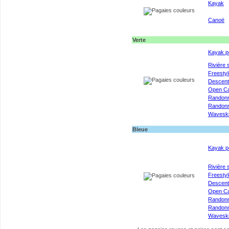
Kayak
Canoë
Verte
Kayak p
Rivière 
Freestyl
Descen
Open C
Randon
Randonn
Wavesk
Bleue
Kayak p
Rivière 
Freestyl
Descen
Open C
Randon
Randonn
Wavesk