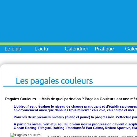
Le club
L'actu
Calendrier
Pratique
Galer
Les pagaies couleurs
Pagaies Couleurs … Mais de quoi parle-t'on ? Pagaies Couleurs est une mé
L’objectif est d’évaluer le niveau de chaque pratiquant et d’établir sa progre
environnement ainsi que dans les trois milieux : eau vive, eau calme et mer.
Pour les deux premiers niveaux (blanc et jaune) la progression s’effectue pa
A partir du niveau vert et jusqu’au niveau noir la progression devient disci
Ocean Racing, Pirogue, Rafting, Randonnée Eau Calme, Rivière Sportive, Sl
À noter :
Dans l’ensemble des niveaux Pagaies Couleurs, t