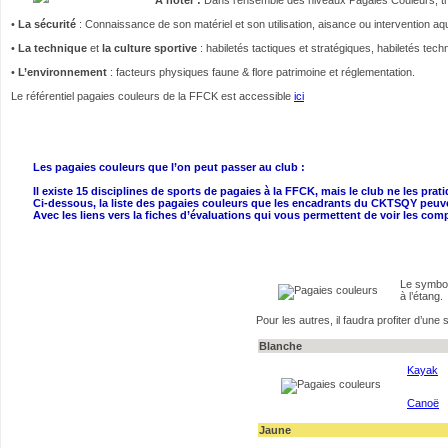
•
La sécurité
: Connaissance de son matériel et son utilisation, aisance ou intervention a
•
La technique
et
la culture sportive
: habiletés tactiques et stratégiques, habiletés tech
•
L’environnement
: facteurs physiques faune & flore patrimoine et réglementation.
Le référentiel pagaies couleurs de la FFCK est accessible
ici
Les pagaies couleurs que l’on peut passer au club :
Il existe 15 disciplines de sports de pagaies à la FFCK, mais le club ne les prat
Ci-dessous, la liste des pagaies couleurs que les encadrants du CKTSQY peuven
Avec les liens vers la fiches d’évaluations qui vous permettent de voir les c
Le symbol
à l’étang.
Pour les autres, il faudra profiter d’une
Blanche
Kayak
Canoë
Jaune