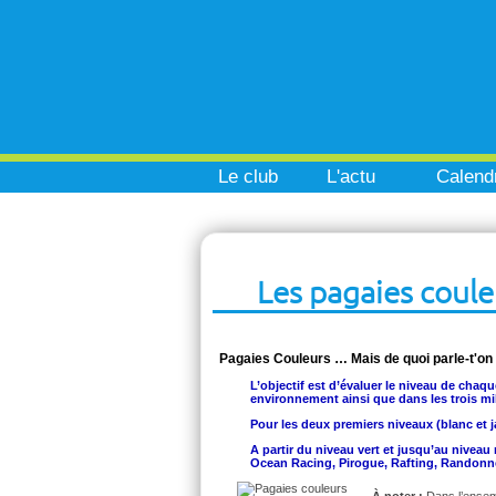
Le club
L'actu
Calendr
Les pagaies coule
Pagaies Couleurs … Mais de quoi parle-t'on
L’objectif est d’évaluer le niveau de chaqu
environnement ainsi que dans les trois mil
Pour les deux premiers niveaux (blanc et j
A partir du niveau vert et jusqu’au nivea
Ocean Racing, Pirogue, Rafting, Randonné
À noter :
Dans l’ensem