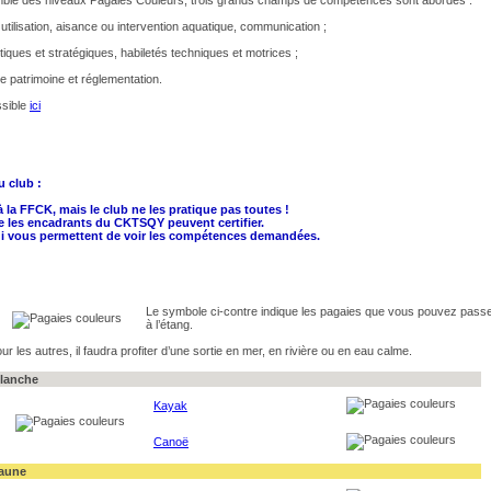
tilisation, aisance ou intervention aquatique, communication ;
ctiques et stratégiques, habiletés techniques et motrices ;
re patrimoine et réglementation.
ssible
ici
u club :
à la FFCK, mais le club ne les pratique pas toutes !
ue les encadrants du CKTSQY peuvent certifier.
 qui vous permettent de voir les compétences demandées.
Le symbole ci-contre
indique les pagaies que vous pouvez pass
à l’étang.
ur les autres, il faudra profiter d’une sortie en mer, en rivière ou en eau calme.
lanche
Kayak
Canoë
aune