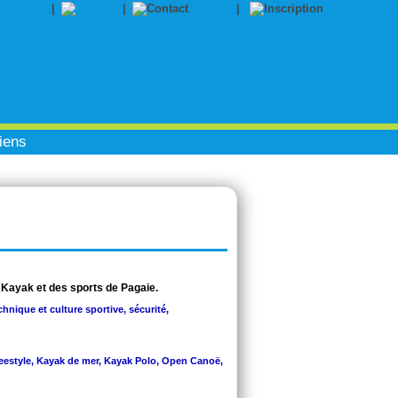
|
|
Contact
|
Inscription
iens
 Kayak et des sports de Pagaie.
chnique et culture sportive, sécurité,
Freestyle, Kayak de mer, Kayak Polo, Open Canoë,