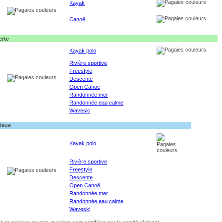
Kayak
Canoë
erte
Kayak polo
Rivière sportive
Freestyle
Descente
Open Canoë
Randonnée mer
Randonnée eau calme
Waveski
leue
Kayak polo
Rivière sportive
Freestyle
Descente
Open Canoë
Randonnée mer
Randonnée eau calme
Waveski