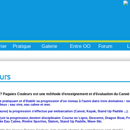
ier
Pratique
Galerie
Entre OO
Forum
L
urs
 ? Pagaies Couleurs est une méthode d’enseignement et d’évaluation du Canoë
e pratiquant et d’établir sa progression d’un niveau à l’autre dans trois domaines : te
ieux : eau vive, eau calme et mer.
aune) la progression s’effectue par embarcation (Canoë, Kayak, Stand Up Paddle ...).
u noir la progression devient disciplinaire: Course en Ligne, Descente, Dragon Boat, 
e Eau Calme, Rivière Sportive, Slalom, Stand Up Paddle, Wave-Ski.
ble des niveaux Pagaies Couleurs, trois grands champs de compétences sont abordés :