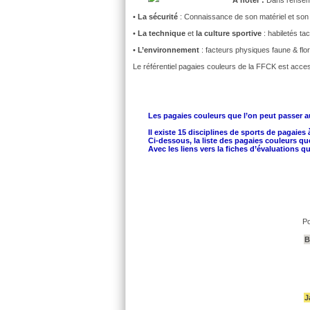
•
La sécurité
: Connaissance de son matériel et son u
•
La technique
et
la culture sportive
: habiletés ta
•
L’environnement
: facteurs physiques faune & flo
Le référentiel pagaies couleurs de la FFCK est acce
Les pagaies couleurs que l’on peut passer a
Il existe 15 disciplines de sports de pagaies 
Ci-dessous, la liste des pagaies couleurs q
Avec les liens vers la fiches d’évaluations
Po
B
J