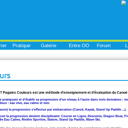
ier
Pratique
Galerie
Entre OO
Forum
L
urs
 ? Pagaies Couleurs est une méthode d’enseignement et d’évaluation du Canoë
e pratiquant et d’établir sa progression d’un niveau à l’autre dans trois domaines : te
ieux : eau vive, eau calme et mer.
aune) la progression s’effectue par embarcation (Canoë, Kayak, Stand Up Paddle ...).
u noir la progression devient disciplinaire: Course en Ligne, Descente, Dragon Boat, 
e Eau Calme, Rivière Sportive, Slalom, Stand Up Paddle, Wave-Ski.
ble des niveaux Pagaies Couleurs, trois grands champs de compétences sont abordés :