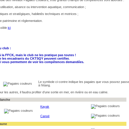
tilisation, aisance ou intervention aquatique, communication ;
ctiques et stratégiques, habiletés techniques et motrices ;
re patrimoine et réglementation.
ssible
ici
u club :
à la FFCK, mais le club ne les pratique pas toutes !
ue les encadrants du CKTSQY peuvent certifier.
 qui vous permettent de voir les compétences demandées.
Le symbole ci-contre
indique les pagaies que vous pouvez pass
à l’étang.
ur les autres, il faudra profiter d’une sortie en mer, en rivière ou en eau calme.
lanche
Kayak
Canoë
aune