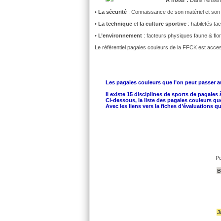
•
La sécurité
: Connaissance de son matériel et son u
•
La technique
et
la culture sportive
: habiletés ta
•
L’environnement
: facteurs physiques faune & flo
Le référentiel pagaies couleurs de la FFCK est acce
Les pagaies couleurs que l’on peut passer a
Il existe 15 disciplines de sports de pagaies 
Ci-dessous, la liste des pagaies couleurs q
Avec les liens vers la fiches d’évaluations
Po
B
J