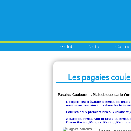
Le club
L'actu
Calendr
Les pagaies coule
Pagaies Couleurs … Mais de quoi parle-t'on
L’objectif est d’évaluer le niveau de chaqu
environnement ainsi que dans les trois mil
Pour les deux premiers niveaux (blanc et j
A partir du niveau vert et jusqu’au nivea
Ocean Racing, Pirogue, Rafting, Randonné
À noter :
Dans l’ensem