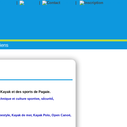
|
|
Contact
|
Inscription
iens
 Kayak et des sports de Pagaie.
chnique et culture sportive, sécurité,
Freestyle, Kayak de mer, Kayak Polo, Open Canoë,