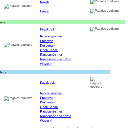
Kayak
Canoë
erte
Kayak polo
Rivière sportive
Freestyle
Descente
Open Canoë
Randonnée mer
Randonnée eau calme
Waveski
leue
Kayak polo
Rivière sportive
Freestyle
Descente
Open Canoë
Randonnée mer
Randonnée eau calme
Waveski