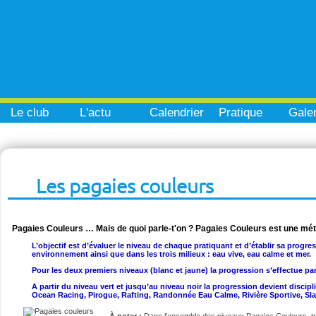
Le club
L'actu
Calendrier
Pratique
Galer
Les pagaies couleurs
Pagaies Couleurs … Mais de quoi parle-t'on ? Pagaies Couleurs est une mé
L’objectif est d’évaluer le niveau de chaque pratiquant et d’établir sa progre
environnement ainsi que dans les trois milieux : eau vive, eau calme et mer.
Pour les deux premiers niveaux (blanc et jaune) la progression s’effectue pa
A partir du niveau vert et jusqu’au niveau noir la progression devient disci
Ocean Racing, Pirogue, Rafting, Randonnée Eau Calme, Rivière Sportive, Sl
À noter :
Dans l’ensemble des niveaux Pagaies Couleurs, t