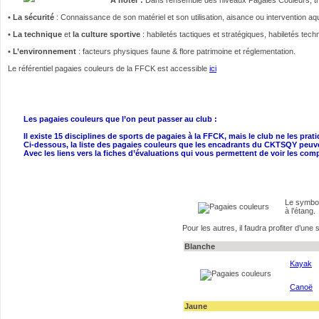
•
La sécurité
: Connaissance de son matériel et son utilisation, aisance ou intervention a
•
La technique
et
la culture sportive
: habiletés tactiques et stratégiques, habiletés tech
•
L’environnement
: facteurs physiques faune & flore patrimoine et réglementation.
Le référentiel pagaies couleurs de la FFCK est accessible
ici
Les pagaies couleurs que l’on peut passer au club :
Il existe 15 disciplines de sports de pagaies à la FFCK, mais le club ne les prat
Ci-dessous, la liste des pagaies couleurs que les encadrants du CKTSQY peuven
Avec les liens vers la fiches d’évaluations qui vous permettent de voir les c
Le symbol
à l’étang.
Pour les autres, il faudra profiter d’une
Blanche
Kayak
Canoë
Jaune