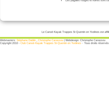
Les pagaies rouges et noires sont cer
Le Canoë-Kayak Trappes St Quentin en Yvelines est affili
Webmasters:
Stéphane Dablin
,
Christophe Carassou
| Webdesign: Christophe Carassou
Copyright 2010 -
Club Canoë-Kayak Trappes St-Quentin en Yvelines
- Tous droits réservés