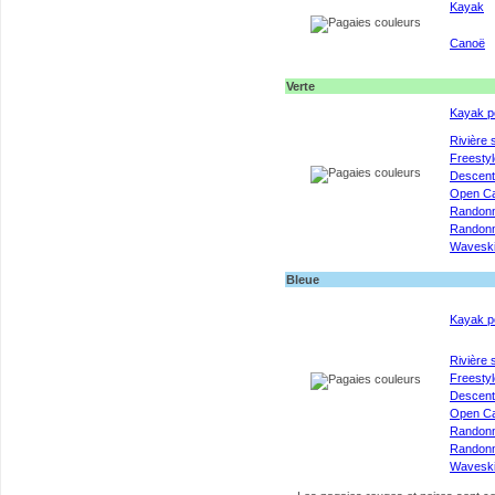
Kayak
Canoë
Verte
Kayak p
Rivière 
Freestyl
Descen
Open C
Randon
Randonn
Wavesk
Bleue
Kayak p
Rivière 
Freestyl
Descen
Open C
Randon
Randonn
Wavesk