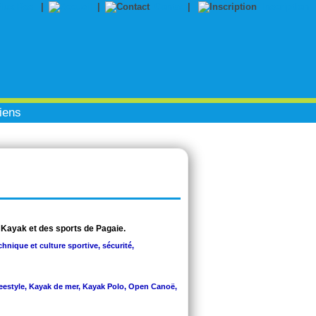
|
|
Contact
|
Inscription
iens
 Kayak et des sports de Pagaie.
chnique et culture sportive, sécurité,
Freestyle, Kayak de mer, Kayak Polo, Open Canoë,