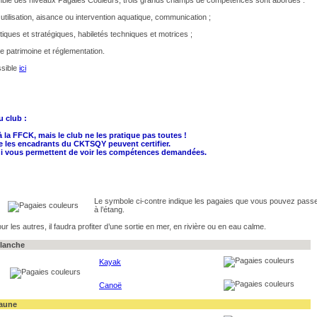
tilisation, aisance ou intervention aquatique, communication ;
ctiques et stratégiques, habiletés techniques et motrices ;
re patrimoine et réglementation.
ssible
ici
u club :
à la FFCK, mais le club ne les pratique pas toutes !
ue les encadrants du CKTSQY peuvent certifier.
 qui vous permettent de voir les compétences demandées.
Le symbole ci-contre
indique les pagaies que vous pouvez pass
à l’étang.
ur les autres, il faudra profiter d’une sortie en mer, en rivière ou en eau calme.
lanche
Kayak
Canoë
aune