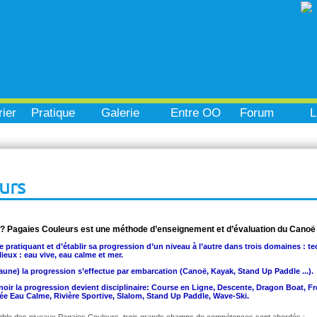
ier
Pratique
Galerie
Entre OO
Forum
L
urs
 ? Pagaies Couleurs est une méthode d’enseignement et d’évaluation du Canoë
e pratiquant et d’établir sa progression d’un niveau à l’autre dans trois domaines : te
ieux : eau vive, eau calme et mer.
aune) la progression s’effectue par embarcation (Canoë, Kayak, Stand Up Paddle ...).
u noir la progression devient disciplinaire: Course en Ligne, Descente, Dragon Boat, 
e Eau Calme, Rivière Sportive, Slalom, Stand Up Paddle, Wave-Ski.
ble des niveaux Pagaies Couleurs, trois grands champs de compétences sont abordés :