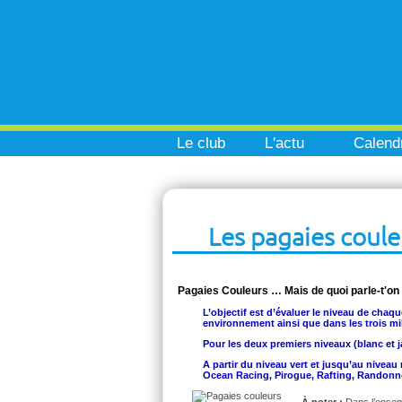
Le club
L'actu
Calendr
Les pagaies coule
Pagaies Couleurs … Mais de quoi parle-t'on
L’objectif est d’évaluer le niveau de chaqu
environnement ainsi que dans les trois mil
Pour les deux premiers niveaux (blanc et j
A partir du niveau vert et jusqu’au nivea
Ocean Racing, Pirogue, Rafting, Randonné
À noter :
Dans l’ensem