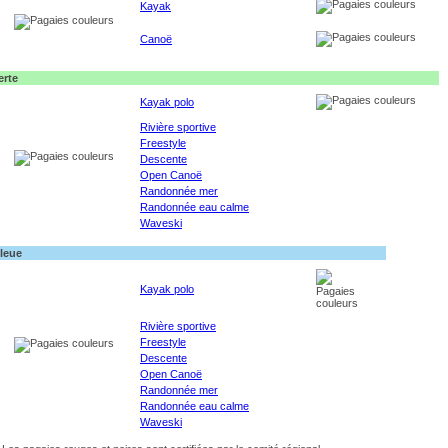
Kayak
Canoë
erte
Kayak polo
Rivière sportive
Freestyle
Descente
Open Canoë
Randonnée mer
Randonnée eau calme
Waveski
leue
Kayak polo
Rivière sportive
Freestyle
Descente
Open Canoë
Randonnée mer
Randonnée eau calme
Waveski