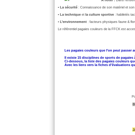
•
La sécurité
: Connaissance de son matériel et son u
•
La technique
et
la culture sportive
: habiletés ta
•
L’environnement
: facteurs physiques faune & flo
Le référentiel pagaies couleurs de la FFCK est acce
Les pagaies couleurs que l’on peut passer a
Il existe 15 disciplines de sports de pagaies 
Ci-dessous, la liste des pagaies couleurs q
Avec les liens vers la fiches d’évaluations
Po
B
J