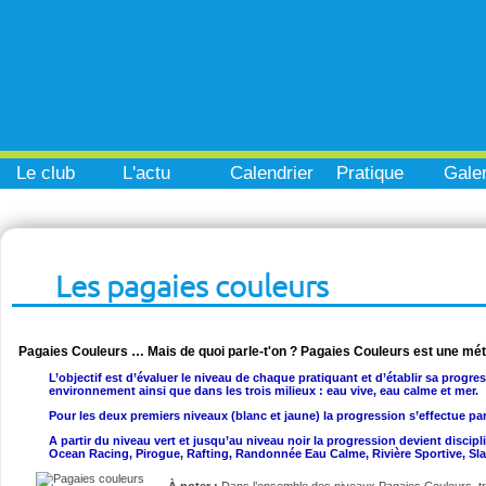
Le club
L'actu
Calendrier
Pratique
Galer
Les pagaies couleurs
Pagaies Couleurs … Mais de quoi parle-t'on ? Pagaies Couleurs est une mé
L’objectif est d’évaluer le niveau de chaque pratiquant et d’établir sa progre
environnement ainsi que dans les trois milieux : eau vive, eau calme et mer.
Pour les deux premiers niveaux (blanc et jaune) la progression s’effectue pa
A partir du niveau vert et jusqu’au niveau noir la progression devient disci
Ocean Racing, Pirogue, Rafting, Randonnée Eau Calme, Rivière Sportive, Sl
À noter :
Dans l’ensemble des niveaux Pagaies Couleurs, t