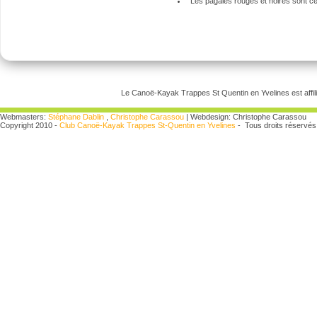
Les pagaies rouges et noires sont cer
Le Canoë-Kayak Trappes St Quentin en Yvelines est affili
Webmasters:
Stéphane Dablin
,
Christophe Carassou
| Webdesign: Christophe Carassou
Copyright 2010 -
Club Canoë-Kayak Trappes St-Quentin en Yvelines
- Tous droits réservés