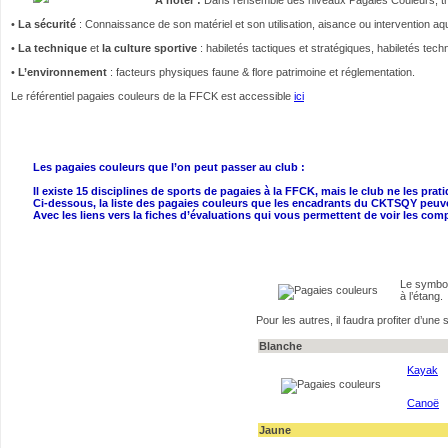
•
La sécurité
: Connaissance de son matériel et son utilisation, aisance ou intervention a
•
La technique
et
la culture sportive
: habiletés tactiques et stratégiques, habiletés tech
•
L’environnement
: facteurs physiques faune & flore patrimoine et réglementation.
Le référentiel pagaies couleurs de la FFCK est accessible
ici
Les pagaies couleurs que l’on peut passer au club :
Il existe 15 disciplines de sports de pagaies à la FFCK, mais le club ne les prat
Ci-dessous, la liste des pagaies couleurs que les encadrants du CKTSQY peuven
Avec les liens vers la fiches d’évaluations qui vous permettent de voir les c
Le symbol
à l’étang.
Pour les autres, il faudra profiter d’une
Blanche
Kayak
Canoë
Jaune