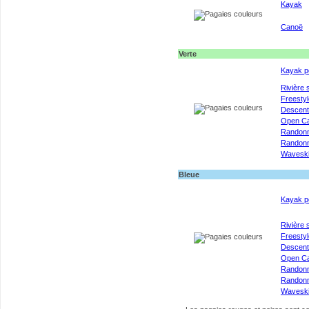
Kayak
Canoë
Verte
Kayak p
Rivière 
Freestyl
Descen
Open C
Randon
Randonn
Wavesk
Bleue
Kayak p
Rivière 
Freestyl
Descen
Open C
Randon
Randonn
Wavesk