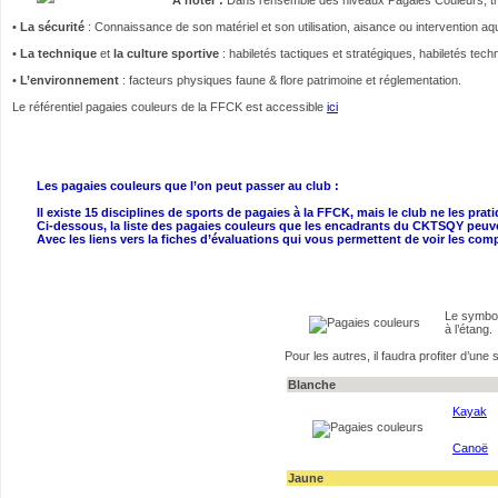
•
La sécurité
: Connaissance de son matériel et son utilisation, aisance ou intervention a
•
La technique
et
la culture sportive
: habiletés tactiques et stratégiques, habiletés tech
•
L’environnement
: facteurs physiques faune & flore patrimoine et réglementation.
Le référentiel pagaies couleurs de la FFCK est accessible
ici
Les pagaies couleurs que l’on peut passer au club :
Il existe 15 disciplines de sports de pagaies à la FFCK, mais le club ne les prat
Ci-dessous, la liste des pagaies couleurs que les encadrants du CKTSQY peuven
Avec les liens vers la fiches d’évaluations qui vous permettent de voir les c
Le symbol
à l’étang.
Pour les autres, il faudra profiter d’une
Blanche
Kayak
Canoë
Jaune