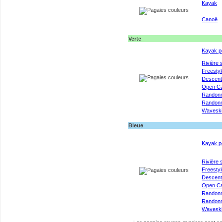
Kayak
Canoë
Verte
Kayak p
Rivière 
Freestyl
Descen
Open C
Randon
Randonn
Wavesk
Bleue
Kayak p
Rivière 
Freestyl
Descen
Open C
Randon
Randonn
Wavesk