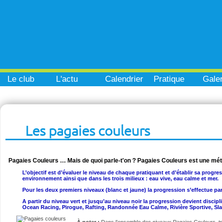
Le club
L'actu
Calendrier
Pratique
Galer
Les pagaies couleurs
Pagaies Couleurs … Mais de quoi parle-t'on ? Pagaies Couleurs est une mé
L’objectif est d’évaluer le niveau de chaque pratiquant et d’établir sa progre
environnement ainsi que dans les trois milieux : eau vive, eau calme et mer.
Pour les deux premiers niveaux (blanc et jaune) la progression s’effectue pa
A partir du niveau vert et jusqu’au niveau noir la progression devient disci
Ocean Racing, Pirogue, Rafting, Randonnée Eau Calme, Rivière Sportive, Sl
À noter :
Dans l’ensemble des niveaux Pagaies Couleurs, t