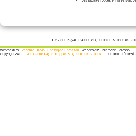
Les pagaies rouges et noires sont cer
Le Canoë-Kayak Trappes St Quentin en Yvelines est affili
Webmasters:
Stéphane Dablin
,
Christophe Carassou
| Webdesign: Christophe Carassou
Copyright 2010 -
Club Canoë-Kayak Trappes St-Quentin en Yvelines
- Tous droits réservés