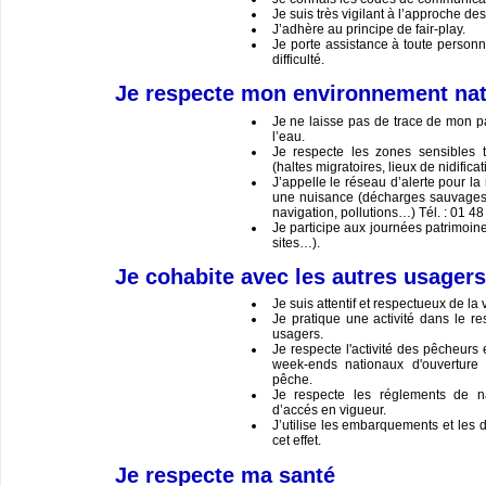
Je suis très vigilant à l’approche des 
J’adhère au principe de fair-play.
Je porte assistance à toute person
difficulté.
Je respecte mon environnement nat
Je ne laisse pas de trace de mon p
l’eau.
Je respecte les zones sensibles t
(haltes migratoires, lieux de nidificat
J’appelle le réseau d’alerte pour la
une nuisance (décharges sauvages,
navigation, pollutions…) Tél. : 01 48
Je participe aux journées patrimoin
sites…).
Je cohabite avec les autres usagers
Je suis attentif et respectueux de la 
Je pratique une activité dans le r
usagers.
Je respecte l'activité des pêcheurs
week-ends nationaux d'ouverture
pêche.
Je respecte les réglements de na
d’accés en vigueur.
J’utilise les embarquements et les
cet effet.
Je respecte ma santé