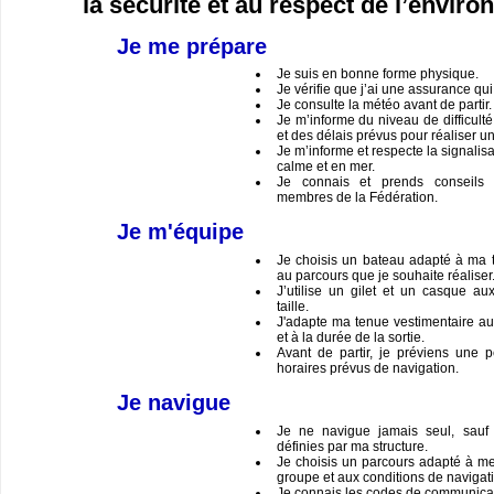
la sécurité et au respect de l’enviro
Je me prépare
Je suis en bonne forme physique.
Je vérifie que j’ai une assurance qu
Je consulte la météo avant de partir.
Je m’informe du niveau de difficult
et des délais prévus pour réaliser u
Je m’informe et respecte la signalis
calme et en mer.
Je connais et prends conseils 
membres de la Fédération.
Je m'équipe
Je choisis un bateau adapté à ma t
au parcours que je souhaite réaliser
J’utilise un gilet et un casque a
taille.
J'adapte ma tenue vestimentaire au
et à la durée de la sortie.
Avant de partir, je préviens une 
horaires prévus de navigation.
Je navigue
Je ne navigue jamais seul, sauf c
définies par ma structure.
Je choisis un parcours adapté à me
groupe et aux conditions de navigat
Je connais les codes de communicati