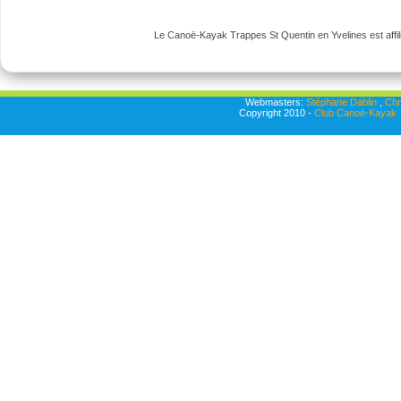
Le Canoë-Kayak Trappes St Quentin en Yvelines est affili
Webmasters:
Stéphane Dablin
,
Chr
Copyright 2010 -
Club Canoë-Kayak T