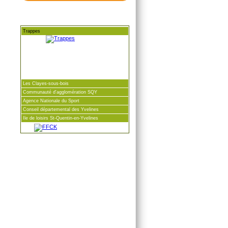
Trappes
Les Clayes-sous-bois
Communauté d'agglomération SQY
Agence Nationale du Sport
Conseil départemental des Yvelines
Ile de loisirs St-Quentin-en-Yvelines