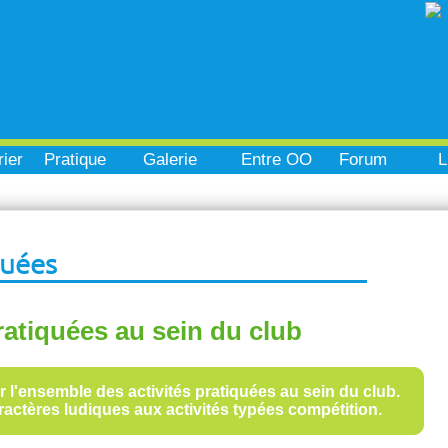
ier
Pratique
Galerie
Entre OO
Forum
L
quées
ratiquées au sein du club
ur l'ensemble des activités pratiquées au sein du club.
aractères ludiques aux activités typées compétition.