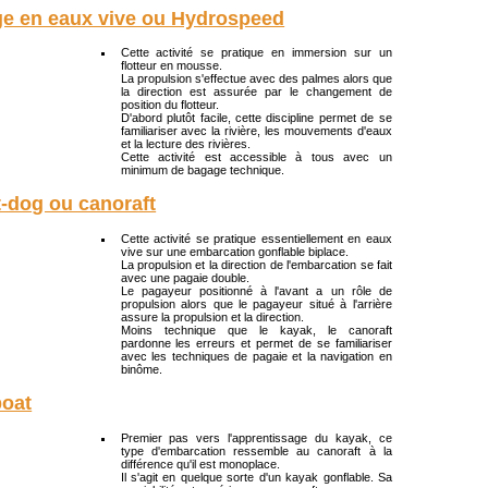
ge en eaux vive ou Hydrospeed
Cette activité se pratique en immersion sur un
flotteur en mousse.
La propulsion s'effectue avec des palmes alors que
la direction est assurée par le changement de
position du flotteur.
D'abord plutôt facile, cette discipline permet de se
familiariser avec la rivière, les mouvements d'eaux
et la lecture des rivières.
Cette activité est accessible à tous avec un
minimum de bagage technique.
-dog ou canoraft
Cette activité se pratique essentiellement en eaux
vive sur une embarcation gonflable biplace.
La propulsion et la direction de l'embarcation se fait
avec une pagaie double.
Le pagayeur positionné à l'avant a un rôle de
propulsion alors que le pagayeur situé à l'arrière
assure la propulsion et la direction.
Moins technique que le kayak, le canoraft
pardonne les erreurs et permet de se familiariser
avec les techniques de pagaie et la navigation en
binôme.
boat
Premier pas vers l'apprentissage du kayak, ce
type d'embarcation ressemble au canoraft à la
différence qu'il est monoplace.
Il s'agit en quelque sorte d'un kayak gonflable. Sa