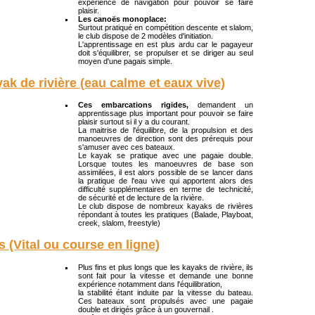
expérience de navigation pour pouvoir se faire
plaisir.
Les canoës monoplace:
Surtout pratiqué en compétition descente et slalom,
le club dispose de 2 modèles d'initiation.
L'apprentissage en est plus ardu car le pagayeur
doit s'équilibrer, se propulser et se diriger au seul
moyen d'une pagais simple.
ak de rivière (eau calme et eaux vive)
Ces embarcations rigides,
demandent un
apprentissage plus important pour pouvoir se faire
plaisir surtout si il y a du courant.
La maitrise de l'équilibre, de la propulsion et des
manoeuvres de direction sont des prérequis pour
s'amuser avec ces bateaux.
Le kayak se pratique avec une pagaie double.
Lorsque toutes les manoeuvres de base son
assimilées, il est alors possible de se lancer dans
la pratique de l'eau vive qui apportent alors des
difficulté supplémentaires en terme de technicité,
de sécurité et de lecture de la rivière.
Le club dispose de nombreux kayaks de rivières
répondant à toutes les pratiques (Balade, Playboat,
creek, slalom, freestyle)
s (Vital ou course en ligne)
Plus fins et plus longs que les kayaks de rivière, ils
sont fait pour la vitesse et demande une bonne
expérience notamment dans l'équilibration,
la stabilité étant induite par la vitesse du bateau.
Ces bateaux sont propulsés avec une pagaie
double et dirigés grâce à un gouvernail .