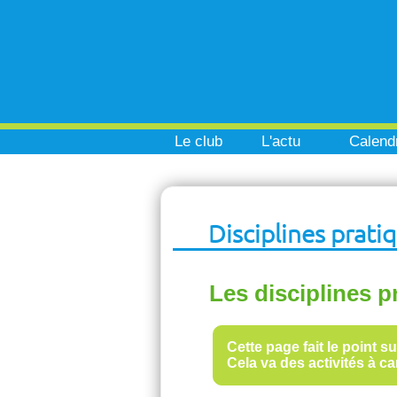
Le club
L'actu
Calendr
Disciplines prati
Les disciplines p
Cette page fait le point s
Cela va des activités à c