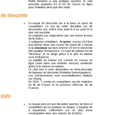
Plutôt destinés à une pratique sportive, le club
possède quelques K1 et K2 de course en ligne
pour l'initiation ainsi que des vitals.
 de descente
Le kayak de descente est à la base un sport de
compétition. Le but de cette discipline est de
descendre une rivière d'un point A à un point B le
plus vite possible
en soignant ses trajectoires par une bonne lecture
de la rivière.
2 catégories cohabitent :
le sprint
, course où il faut
tout donner dans une course de moins de 1 minute
et la
classique
qui dure environ 20 mn et nécessite
des qualités d'endurance. Ce type de bateau est dit
"directeur" et se dirige grâce à la gîte du bateau
(son inclinaison).
La stabilité du bateau est comme en course en
ligne (mais dans une moindre mesure) améliorée
grâce à la vitesse du bateau.
Le club met à votre disposition un demi-douzaine
de bateaux de descente d'initiation (wavehoppers).
Les entraînements sont essentiellement réalisés
sur l’étang.
En 2010, 7 sorties en compétition ont été réalisées
en Ile de France et en province (Morvan, Ile de
France).
 polo
Le kayak polo est une discipline sportive de loisir et
compétition qui se pratique en équipe. 2 équipes de
5 kayakistes s'affrontent sur un plan d'eau
rectangulaire dans des matchs de 2x10mn.