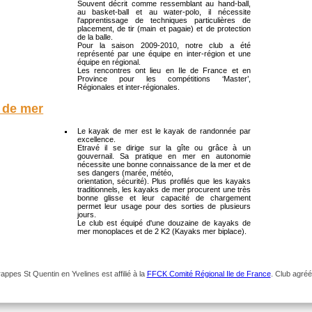
Souvent décrit comme ressemblant au hand-ball,
au basket-ball et au water-polo, il nécessite
l'apprentissage de techniques particulières de
placement, de tir (main et pagaie) et de protection
de la balle.
Pour la saison 2009-2010, notre club a été
représenté par une équipe en inter-région et une
équipe en régional.
Les rencontres ont lieu en Ile de France et en
Province pour les compétitions ‘Master’,
Régionales et inter-régionales.
 de mer
Le kayak de mer est le kayak de randonnée par
excellence.
Etravé il se dirige sur la gîte ou grâce à un
gouvernail. Sa pratique en mer en autonomie
nécessite une bonne connaissance de la mer et de
ses dangers (marée, météo,
orientation, sécurité). Plus profilés que les kayaks
traditionnels, les kayaks de mer procurent une très
bonne glisse et leur capacité de chargement
permet leur usage pour des sorties de plusieurs
jours.
Le club est équipé d'une douzaine de kayaks de
mer monoplaces et de 2 K2 (Kayaks mer biplace).
pes St Quentin en Yvelines est affilié à la
FFCK Comité Régional Ile de France
. Club agré