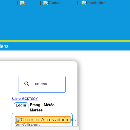
|
|
Contact
|
Inscription
iens
Suivre @CKTSQY
Etang
Météo
Login
Marées
Accès adhérents
Nom d'utilisateur :