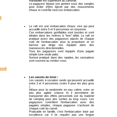
maniabilité est supérieure au canoraft.
Le pagayeur bloque ses jambes sous des sangles
pour éviter d'être éjecté par des mouvements
d'eaux et contrôle seul son embarcation.
t
Le raft est une embarcation d'eaux vive qui peut
accueillir entre 5 et 9 personnes en moyenne.
Ces embarcations gonflables sont lourdes et sont
idéales dans les rivières à "bon" débit. Le raft se
pratique avect des pagayeurs placés de chaque
coté de l'embarcation pour la propulsion et un
barreur qui dirige ses équipier dans des
manoeuvres directionnelles.
Tous les pagayeurs sont équipés d'une pagaie
simple (une seule pale).
Surtout pratiqué dans des rapides, les sensations
sont souvent au rendez-vous.
noë
Les canoës de loisir :
Les canoës à vocation rando qui peuvent accueillir
entre 2 et 4 personnes (voire 9 pour les plus gros
).
Idéaux pour la randonnée en eau calme, voire un
peu plus agitée (classe II) il permettent de
transporter des effets personnels voir du matériel
de camping pour des sorties au long cours. Les
pagayeurs contrôlent l'embarcation avec des
pagaies simples, chaque pagayeur s'activant de
chaque coté du canoë.
Praticable en famille, c'est l'embarcation loisir par
excellence car il ne requièrt pas une longue