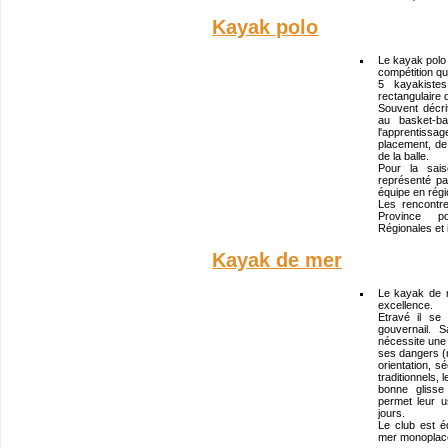
Kayak polo
Le kayak polo e
compétition qu
5 kayakistes
rectangulaire
Souvent décr
au basket-ba
l'apprentiss
placement, de 
de la balle.
Pour la sai
représenté pa
équipe en régi
Les rencontr
Province po
Régionales et 
Kayak de mer
Le kayak de 
excellence.
Etravé il se
gouvernail. 
nécessite une
ses dangers (
orientation, s
traditionnels,
bonne glisse
permet leur u
jours.
Le club est 
mer monoplace