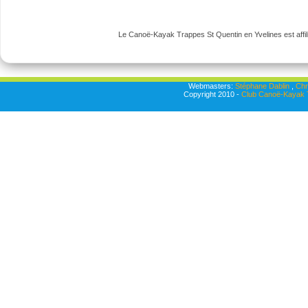
Le Canoë-Kayak Trappes St Quentin en Yvelines est affili
Webmasters:
Stéphane Dablin
,
Chr
Copyright 2010 -
Club Canoë-Kayak T