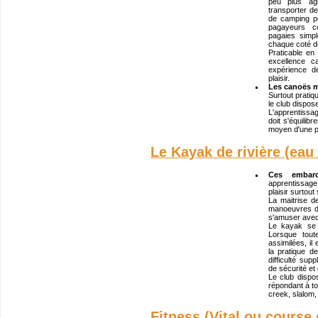
peu plus agi
transporter de
de camping p
pagayeurs co
pagaies simp
chaque coté d
Praticable en 
excellence c
expérience d
plaisir.
Les canoës 
Surtout pratiq
le club dispose
L'apprentissa
doit s'équilib
moyen d'une p
Le Kayak de rivière (eau
Ces embarca
apprentissage 
plaisir surtout 
La maitrise de
manoeuvres de
s'amuser avec
Le kayak se 
Lorsque tou
assimilées, il
la pratique d
difficulté sup
de sécurité et 
Le club disp
répondant à to
creek, slalom, 
Fitness (Vital ou course 