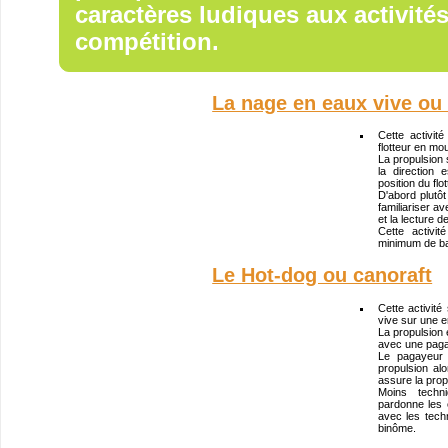
caractères ludiques aux activité
compétition.
La nage en eaux vive o
Cette activi
flotteur en mo
La propulsion 
la direction
position du flot
D'abord plutôt
familiariser a
et la lecture d
Cette activi
minimum de ba
Le Hot-dog ou canoraft
Cette activité
vive sur une e
La propulsion e
avec une paga
Le pagayeur 
propulsion alo
assure la propu
Moins techn
pardonne les 
avec les tech
binôme.