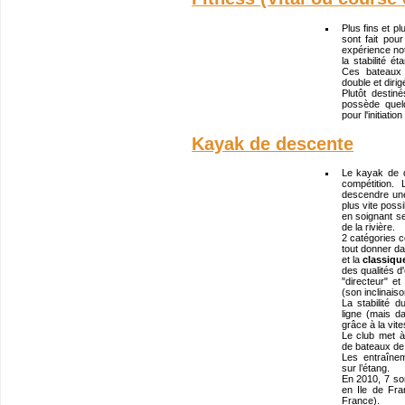
Plus fins et pl
sont fait po
expérience not
la stabilité é
Ces bateaux
double et diri
Plutôt destin
possède quel
pour l'initiatio
Kayak de descente
Le kayak de 
compétition.
descendre une 
plus vite possi
en soignant se
de la rivière.
2 catégories c
tout donner d
et la
classiqu
des qualités d
"directeur" et
(son inclinaiso
La stabilité
ligne (mais 
grâce à la vit
Le club met à
de bateaux de 
Les entraînem
sur l’étang.
En 2010, 7 sor
en Ile de Fra
France).