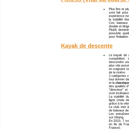
Plus fins et pl
sont fait po
expérience not
la stabilité é
Ces bateaux
double et diri
Plutôt destin
possède quel
pour l'initiatio
Kayak de descente
Le kayak de 
compétition.
descendre une 
plus vite possi
en soignant se
de la rivière.
2 catégories c
tout donner d
et la
classiqu
des qualités d
"directeur" et
(son inclinaiso
La stabilité
ligne (mais 
grâce à la vit
Le club met à
de bateaux de 
Les entraînem
sur l’étang.
En 2010, 7 sor
en Ile de Fra
France).