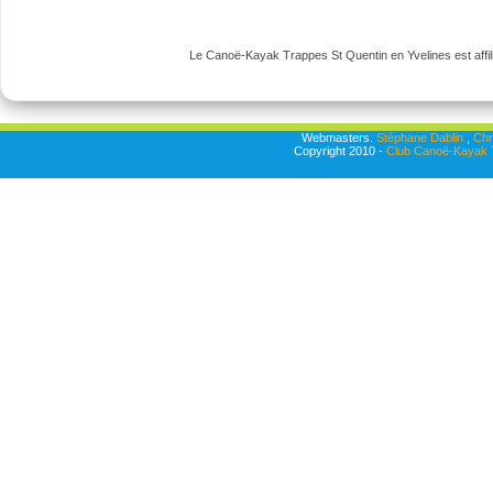
Le Canoë-Kayak Trappes St Quentin en Yvelines est affili
Webmasters:
Stéphane Dablin
,
Chr
Copyright 2010 -
Club Canoë-Kayak T