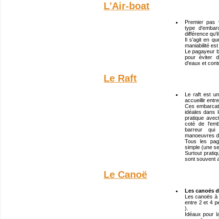
L'Air-boat
Premier pas 
type d'embar
différence qu'
Il s'agit en q
maniabilité es
Le pagayeur 
pour éviter 
d'eaux et cont
Le Raft
Le raft est u
accueillir ent
Ces embarcati
idéales dans l
pratique ave
coté de l'em
barreur qui
manoeuvres di
Tous les pag
simple (une se
Surtout prati
sont souvent 
Le Canoë
Les canoës de
Les canoës à v
entre 2 et 4 p
).
Idéaux pour l