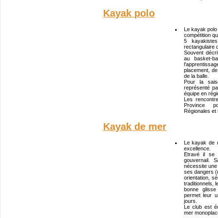
Kayak polo
Le kayak polo e
compétition qu
5 kayakistes
rectangulaire
Souvent décr
au basket-ba
l'apprentiss
placement, de 
de la balle.
Pour la sai
représenté pa
équipe en régi
Les rencontr
Province po
Régionales et 
Kayak de mer
Le kayak de 
excellence.
Etravé il se
gouvernail. 
nécessite une
ses dangers (
orientation, s
traditionnels,
bonne glisse
permet leur u
jours.
Le club est 
mer monoplace