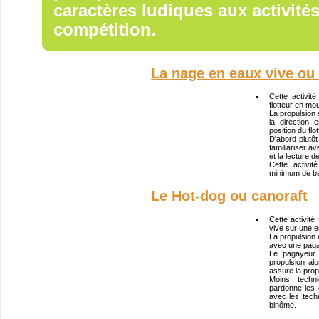
caractères ludiques aux activité
compétition.
La nage en eaux vive o
Cette activi
flotteur en mo
La propulsion 
la direction
position du flot
D'abord plutôt
familiariser a
et la lecture d
Cette activi
minimum de ba
Le Hot-dog ou canoraft
Cette activité
vive sur une e
La propulsion e
avec une paga
Le pagayeur 
propulsion alo
assure la propu
Moins techn
pardonne les 
avec les tech
binôme.