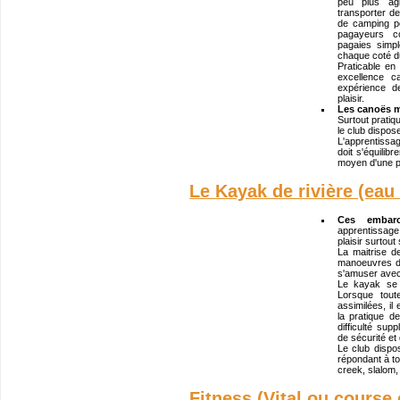
peu plus agi
transporter de
de camping p
pagayeurs co
pagaies simp
chaque coté d
Praticable en 
excellence c
expérience d
plaisir.
Les canoës 
Surtout pratiq
le club dispose
L'apprentissa
doit s'équilib
moyen d'une p
Le Kayak de rivière (eau
Ces embarca
apprentissage 
plaisir surtout 
La maitrise de
manoeuvres de
s'amuser avec
Le kayak se 
Lorsque tou
assimilées, il
la pratique d
difficulté sup
de sécurité et 
Le club disp
répondant à to
creek, slalom, 
Fitness (Vital ou course 