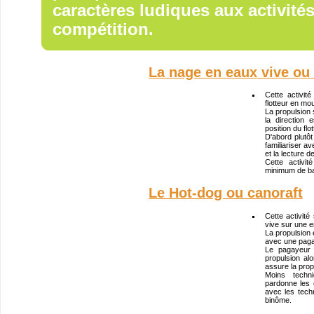
caractères ludiques aux activité
compétition.
La nage en eaux vive o
Cette activi
flotteur en mo
La propulsion 
la direction
position du flot
D'abord plutôt
familiariser a
et la lecture d
Cette activi
minimum de ba
Le Hot-dog ou canoraft
Cette activité
vive sur une e
La propulsion e
avec une paga
Le pagayeur 
propulsion alo
assure la propu
Moins techn
pardonne les 
avec les tech
binôme.