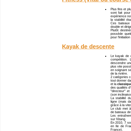
Plus fins et pl
sont fait po
expérience not
la stabilité é
Ces bateaux
double et diri
Plutôt destin
possède quel
pour l'initiatio
Kayak de descente
Le kayak de 
compétition.
descendre une 
plus vite possi
en soignant se
de la rivière.
2 catégories c
tout donner d
et la
classiqu
des qualités d
"directeur" et
(son inclinaiso
La stabilité
ligne (mais 
grâce à la vit
Le club met à
de bateaux de 
Les entraînem
sur l’étang.
En 2010, 7 sor
en Ile de Fra
France).