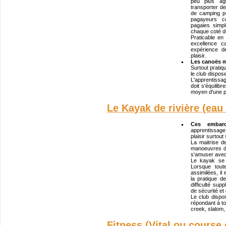
peu plus agi
transporter de
de camping p
pagayeurs co
pagaies simp
chaque coté d
Praticable en 
excellence c
expérience d
plaisir.
Les canoës 
Surtout pratiq
le club dispose
L'apprentissa
doit s'équilib
moyen d'une p
Le Kayak de rivière (eau
Ces embarca
apprentissage 
plaisir surtout 
La maitrise de
manoeuvres de
s'amuser avec
Le kayak se 
Lorsque tou
assimilées, il
la pratique d
difficulté sup
de sécurité et 
Le club disp
répondant à to
creek, slalom, 
Fitness (Vital ou course 