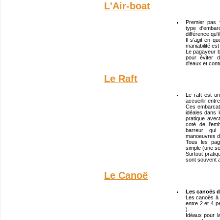
L'Air-boat
Premier pas 
type d'embar
différence qu'
Il s'agit en q
maniabilité es
Le pagayeur 
pour éviter 
d'eaux et cont
Le Raft
Le raft est u
accueillir ent
Ces embarcati
idéales dans l
pratique ave
coté de l'em
barreur qui
manoeuvres di
Tous les pag
simple (une se
Surtout prati
sont souvent 
Le Canoë
Les canoës de
Les canoës à v
entre 2 et 4 p
).
Idéaux pour l