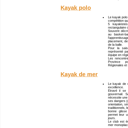
Kayak polo
Le kayak polo e
compétition qu
5 kayakistes
rectangulaire
Souvent décr
au basket-ba
l'apprentiss
placement, de 
de la balle.
Pour la sai
représenté pa
équipe en régi
Les rencontr
Province po
Régionales et 
Kayak de mer
Le kayak de 
excellence.
Etravé il se
gouvernail. 
nécessite une
ses dangers (
orientation, s
traditionnels,
bonne glisse
permet leur u
jours.
Le club est 
mer monoplace