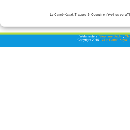
Le Canoë-Kayak Trappes St Quentin en Yvelines est affili
Webmasters:
Stéphane Dablin
,
Chr
Copyright 2010 -
Club Canoë-Kayak T