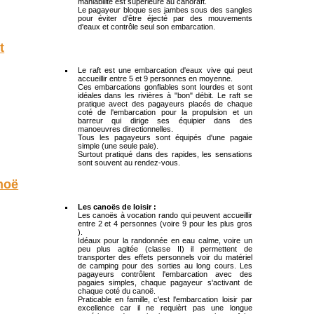
maniabilité est supérieure au canoraft.
Le pagayeur bloque ses jambes sous des sangles
pour éviter d'être éjecté par des mouvements
d'eaux et contrôle seul son embarcation.
t
Le raft est une embarcation d'eaux vive qui peut
accueillir entre 5 et 9 personnes en moyenne.
Ces embarcations gonflables sont lourdes et sont
idéales dans les rivières à "bon" débit. Le raft se
pratique avect des pagayeurs placés de chaque
coté de l'embarcation pour la propulsion et un
barreur qui dirige ses équipier dans des
manoeuvres directionnelles.
Tous les pagayeurs sont équipés d'une pagaie
simple (une seule pale).
Surtout pratiqué dans des rapides, les sensations
sont souvent au rendez-vous.
noë
Les canoës de loisir :
Les canoës à vocation rando qui peuvent accueillir
entre 2 et 4 personnes (voire 9 pour les plus gros
).
Idéaux pour la randonnée en eau calme, voire un
peu plus agitée (classe II) il permettent de
transporter des effets personnels voir du matériel
de camping pour des sorties au long cours. Les
pagayeurs contrôlent l'embarcation avec des
pagaies simples, chaque pagayeur s'activant de
chaque coté du canoë.
Praticable en famille, c'est l'embarcation loisir par
excellence car il ne requièrt pas une longue