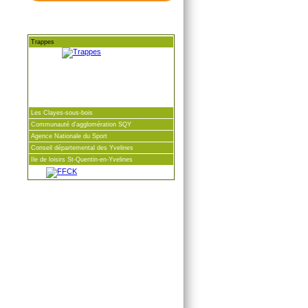
Trappes
Les Clayes-sous-bois
Communauté d'agglomération SQY
Agence Nationale du Sport
Conseil départemental des Yvelines
Ile de loisirs St-Quentin-en-Yvelines