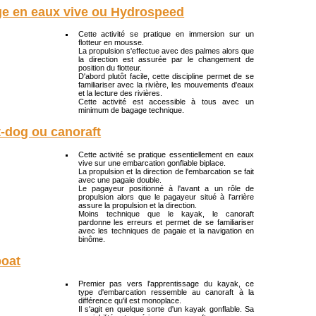
ge en eaux vive ou Hydrospeed
Cette activité se pratique en immersion sur un
flotteur en mousse.
La propulsion s'effectue avec des palmes alors que
la direction est assurée par le changement de
position du flotteur.
D'abord plutôt facile, cette discipline permet de se
familiariser avec la rivière, les mouvements d'eaux
et la lecture des rivières.
Cette activité est accessible à tous avec un
minimum de bagage technique.
-dog ou canoraft
Cette activité se pratique essentiellement en eaux
vive sur une embarcation gonflable biplace.
La propulsion et la direction de l'embarcation se fait
avec une pagaie double.
Le pagayeur positionné à l'avant a un rôle de
propulsion alors que le pagayeur situé à l'arrière
assure la propulsion et la direction.
Moins technique que le kayak, le canoraft
pardonne les erreurs et permet de se familiariser
avec les techniques de pagaie et la navigation en
binôme.
boat
Premier pas vers l'apprentissage du kayak, ce
type d'embarcation ressemble au canoraft à la
différence qu'il est monoplace.
Il s'agit en quelque sorte d'un kayak gonflable. Sa