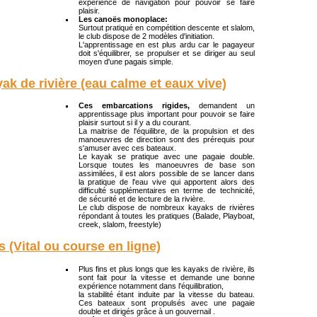
expérience de navigation pour pouvoir se faire
plaisir.
Les canoës monoplace:
Surtout pratiqué en compétition descente et slalom,
le club dispose de 2 modèles d'initiation.
L'apprentissage en est plus ardu car le pagayeur
doit s'équilibrer, se propulser et se diriger au seul
moyen d'une pagais simple.
ak de rivière (eau calme et eaux vive)
Ces embarcations rigides,
demandent un
apprentissage plus important pour pouvoir se faire
plaisir surtout si il y a du courant.
La maitrise de l'équilibre, de la propulsion et des
manoeuvres de direction sont des prérequis pour
s'amuser avec ces bateaux.
Le kayak se pratique avec une pagaie double.
Lorsque toutes les manoeuvres de base son
assimilées, il est alors possible de se lancer dans
la pratique de l'eau vive qui apportent alors des
difficulté supplémentaires en terme de technicité,
de sécurité et de lecture de la rivière.
Le club dispose de nombreux kayaks de rivières
répondant à toutes les pratiques (Balade, Playboat,
creek, slalom, freestyle)
s (Vital ou course en ligne)
Plus fins et plus longs que les kayaks de rivière, ils
sont fait pour la vitesse et demande une bonne
expérience notamment dans l'équilibration,
la stabilité étant induite par la vitesse du bateau.
Ces bateaux sont propulsés avec une pagaie
double et dirigés grâce à un gouvernail .