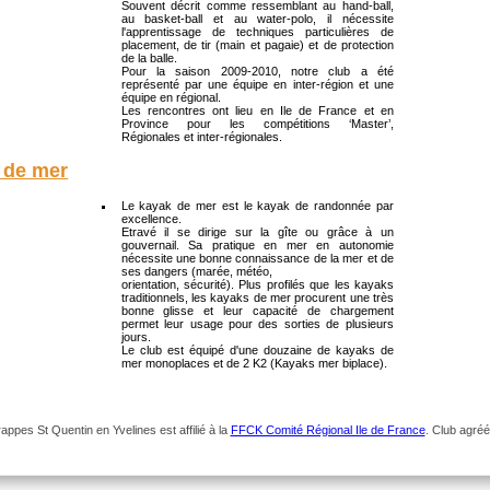
Souvent décrit comme ressemblant au hand-ball,
au basket-ball et au water-polo, il nécessite
l'apprentissage de techniques particulières de
placement, de tir (main et pagaie) et de protection
de la balle.
Pour la saison 2009-2010, notre club a été
représenté par une équipe en inter-région et une
équipe en régional.
Les rencontres ont lieu en Ile de France et en
Province pour les compétitions ‘Master’,
Régionales et inter-régionales.
 de mer
Le kayak de mer est le kayak de randonnée par
excellence.
Etravé il se dirige sur la gîte ou grâce à un
gouvernail. Sa pratique en mer en autonomie
nécessite une bonne connaissance de la mer et de
ses dangers (marée, météo,
orientation, sécurité). Plus profilés que les kayaks
traditionnels, les kayaks de mer procurent une très
bonne glisse et leur capacité de chargement
permet leur usage pour des sorties de plusieurs
jours.
Le club est équipé d'une douzaine de kayaks de
mer monoplaces et de 2 K2 (Kayaks mer biplace).
pes St Quentin en Yvelines est affilié à la
FFCK Comité Régional Ile de France
. Club agré