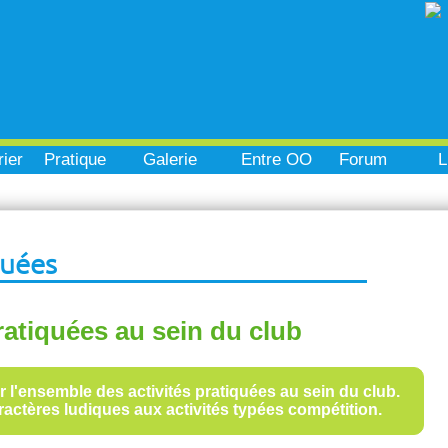
ier
Pratique
Galerie
Entre OO
Forum
L
quées
ratiquées au sein du club
ur l'ensemble des activités pratiquées au sein du club.
aractères ludiques aux activités typées compétition.