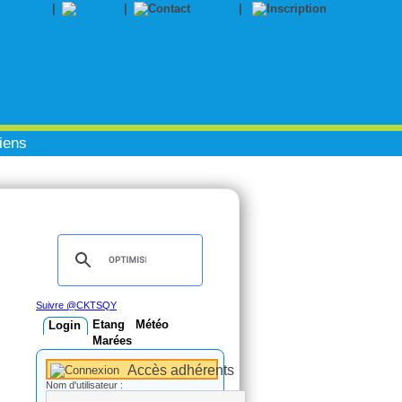
|
|
Contact
|
Inscription
iens
Suivre @CKTSQY
Etang
Météo
Login
Marées
Accès adhérents
Nom d'utilisateur :