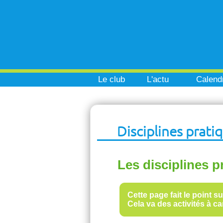
Le club
L'actu
Calendr
Disciplines prati
Les disciplines p
Cette page fait le point s
Cela va des activités à c