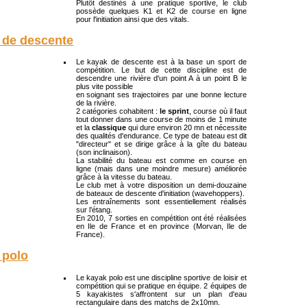
Plutôt destinés à une pratique sportive, le club
possède quelques K1 et K2 de course en ligne
pour l'initiation ainsi que des vitals.
 de descente
Le kayak de descente est à la base un sport de
compétition. Le but de cette discipline est de
descendre une rivière d'un point A à un point B le
plus vite possible
en soignant ses trajectoires par une bonne lecture
de la rivière.
2 catégories cohabitent :
le sprint
, course où il faut
tout donner dans une course de moins de 1 minute
et la
classique
qui dure environ 20 mn et nécessite
des qualités d'endurance. Ce type de bateau est dit
"directeur" et se dirige grâce à la gîte du bateau
(son inclinaison).
La stabilité du bateau est comme en course en
ligne (mais dans une moindre mesure) améliorée
grâce à la vitesse du bateau.
Le club met à votre disposition un demi-douzaine
de bateaux de descente d'initiation (wavehoppers).
Les entraînements sont essentiellement réalisés
sur l’étang.
En 2010, 7 sorties en compétition ont été réalisées
en Ile de France et en province (Morvan, Ile de
France).
 polo
Le kayak polo est une discipline sportive de loisir et
compétition qui se pratique en équipe. 2 équipes de
5 kayakistes s'affrontent sur un plan d'eau
rectangulaire dans des matchs de 2x10mn.