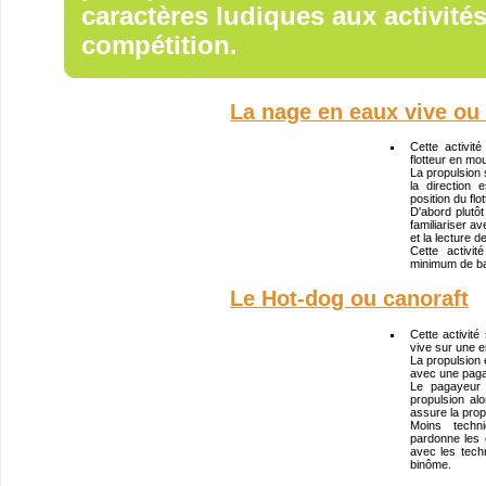
caractères ludiques aux activité
compétition.
La nage en eaux vive o
Cette activi
flotteur en mo
La propulsion 
la direction
position du flot
D'abord plutôt
familiariser a
et la lecture d
Cette activi
minimum de ba
Le Hot-dog ou canoraft
Cette activité
vive sur une e
La propulsion e
avec une paga
Le pagayeur 
propulsion alo
assure la propu
Moins techn
pardonne les 
avec les tech
binôme.