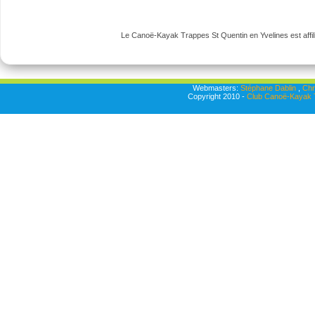
Le Canoë-Kayak Trappes St Quentin en Yvelines est affili
Webmasters:
Stéphane Dablin
,
Chr
Copyright 2010 -
Club Canoë-Kayak T