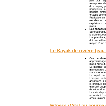
peu plus agi
transporter de
de camping p
pagayeurs co
pagaies simp
chaque coté d
Praticable en 
excellence c
expérience d
plaisir.
Les canoës 
Surtout pratiq
le club dispose
L'apprentissa
doit s'équilib
moyen d'une p
Le Kayak de rivière (eau
Ces embarca
apprentissage 
plaisir surtout 
La maitrise de
manoeuvres de
s'amuser avec
Le kayak se 
Lorsque tou
assimilées, il
la pratique d
difficulté sup
de sécurité et 
Le club disp
répondant à to
creek, slalom, 
Fitness (Vital ou course 