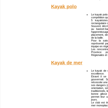
Kayak polo
Le kayak polo e
compétition qu
5 kayakistes
rectangulaire
Souvent décr
au basket-ba
l'apprentiss
placement, de 
de la balle.
Pour la sai
représenté pa
équipe en régi
Les rencontr
Province po
Régionales et 
Kayak de mer
Le kayak de 
excellence.
Etravé il se
gouvernail. 
nécessite une
ses dangers (
orientation, s
traditionnels,
bonne glisse
permet leur u
jours.
Le club est 
mer monoplace