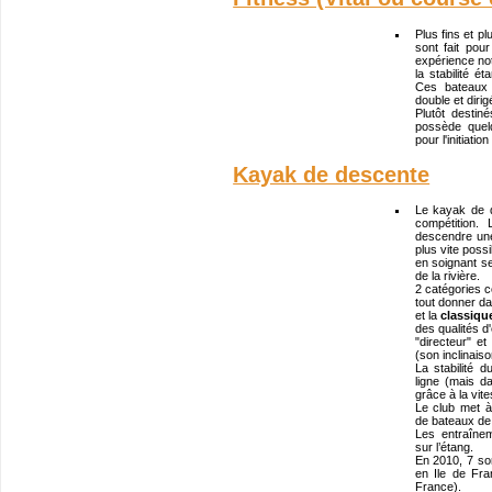
Plus fins et pl
sont fait po
expérience not
la stabilité é
Ces bateaux
double et diri
Plutôt destin
possède quel
pour l'initiatio
Kayak de descente
Le kayak de 
compétition.
descendre une 
plus vite possi
en soignant se
de la rivière.
2 catégories c
tout donner d
et la
classiqu
des qualités d
"directeur" et
(son inclinaiso
La stabilité
ligne (mais 
grâce à la vit
Le club met à
de bateaux de 
Les entraînem
sur l’étang.
En 2010, 7 sor
en Ile de Fra
France).