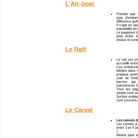
L'Air-boat
Premier pas 
type d'embar
différence qu'
Il s'agit en q
maniabilité es
Le pagayeur 
pour éviter 
d'eaux et cont
Le Raft
Le raft est u
accueillir ent
Ces embarcati
idéales dans l
pratique ave
coté de l'em
barreur qui
manoeuvres di
Tous les pag
simple (une se
Surtout prati
sont souvent 
Le Canoë
Les canoës de
Les canoës à v
entre 2 et 4 p
).
Idéaux pour l