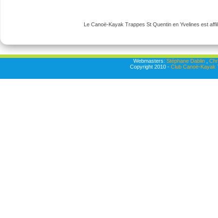
Le Canoë-Kayak Trappes St Quentin en Yvelines est affili
Webmasters:
Stéphane Dablin
,
Chr
Copyright 2010 -
Club Canoë-Kayak T