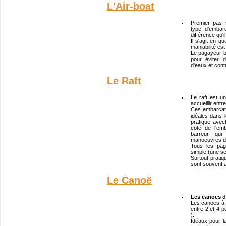
L'Air-boat
Premier pas 
type d'embar
différence qu'
Il s'agit en q
maniabilité es
Le pagayeur 
pour éviter 
d'eaux et cont
Le Raft
Le raft est u
accueillir ent
Ces embarcati
idéales dans l
pratique ave
coté de l'em
barreur qui
manoeuvres di
Tous les pag
simple (une se
Surtout prati
sont souvent 
Le Canoë
Les canoës de
Les canoës à v
entre 2 et 4 p
).
Idéaux pour l