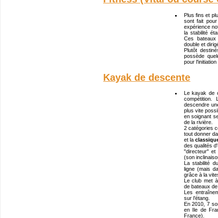
Plus fins et pl
sont fait po
expérience not
la stabilité é
Ces bateaux
double et diri
Plutôt destin
possède quel
pour l'initiatio
Kayak de descente
Le kayak de 
compétition.
descendre une 
plus vite possi
en soignant se
de la rivière.
2 catégories c
tout donner d
et la
classiqu
des qualités d
"directeur" et
(son inclinaiso
La stabilité
ligne (mais 
grâce à la vit
Le club met à
de bateaux de 
Les entraînem
sur l’étang.
En 2010, 7 sor
en Ile de Fra
France).