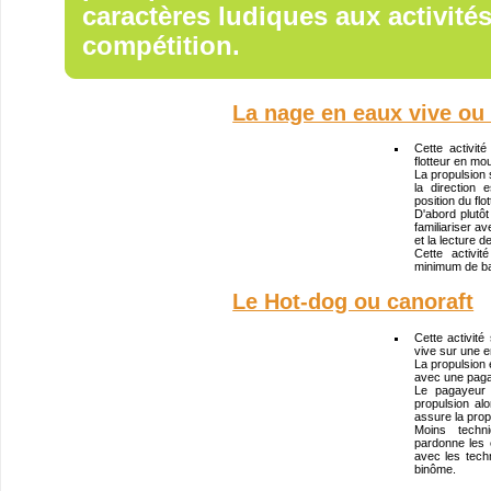
caractères ludiques aux activité
compétition.
La nage en eaux vive o
Cette activi
flotteur en mo
La propulsion 
la direction
position du flot
D'abord plutôt
familiariser a
et la lecture d
Cette activi
minimum de ba
Le Hot-dog ou canoraft
Cette activité
vive sur une e
La propulsion e
avec une paga
Le pagayeur 
propulsion alo
assure la propu
Moins techn
pardonne les 
avec les tech
binôme.