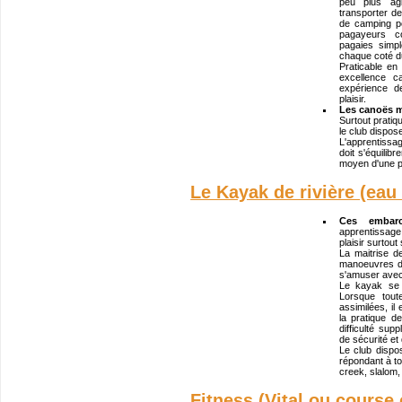
peu plus agi
transporter de
de camping p
pagayeurs co
pagaies simp
chaque coté d
Praticable en 
excellence c
expérience d
plaisir.
Les canoës 
Surtout pratiq
le club dispose
L'apprentissa
doit s'équilib
moyen d'une p
Le Kayak de rivière (eau
Ces embarca
apprentissage 
plaisir surtout 
La maitrise de
manoeuvres de
s'amuser avec
Le kayak se 
Lorsque tou
assimilées, il
la pratique d
difficulté sup
de sécurité et 
Le club disp
répondant à to
creek, slalom, 
Fitness (Vital ou course 