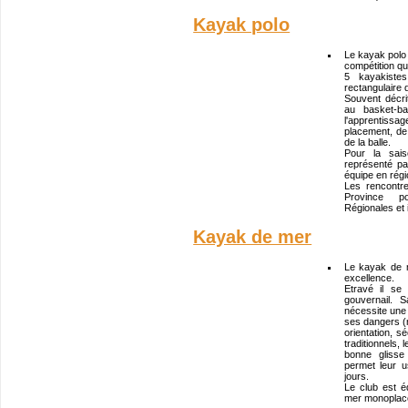
Kayak polo
Le kayak polo e
compétition qu
5 kayakistes
rectangulaire
Souvent décr
au basket-ba
l'apprentiss
placement, de 
de la balle.
Pour la sai
représenté pa
équipe en régi
Les rencontr
Province po
Régionales et 
Kayak de mer
Le kayak de 
excellence.
Etravé il se
gouvernail. 
nécessite une
ses dangers (
orientation, s
traditionnels,
bonne glisse
permet leur u
jours.
Le club est 
mer monoplace