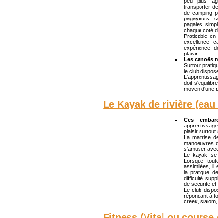
peu plus agi
transporter de
de camping p
pagayeurs co
pagaies simp
chaque coté d
Praticable en 
excellence c
expérience d
plaisir.
Les canoës 
Surtout pratiq
le club dispose
L'apprentissa
doit s'équilib
moyen d'une p
Le Kayak de rivière (eau
Ces embarca
apprentissage 
plaisir surtout 
La maitrise de
manoeuvres de
s'amuser avec
Le kayak se 
Lorsque tou
assimilées, il
la pratique d
difficulté sup
de sécurité et 
Le club disp
répondant à to
creek, slalom, 
Fitness (Vital ou course 