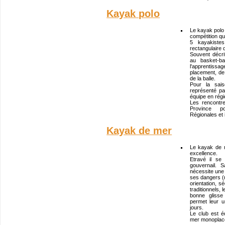
Kayak polo
Le kayak polo e
compétition qu
5 kayakistes
rectangulaire
Souvent décr
au basket-ba
l'apprentiss
placement, de 
de la balle.
Pour la sai
représenté pa
équipe en régi
Les rencontr
Province po
Régionales et 
Kayak de mer
Le kayak de 
excellence.
Etravé il se
gouvernail. 
nécessite une
ses dangers (
orientation, s
traditionnels,
bonne glisse
permet leur u
jours.
Le club est 
mer monoplace