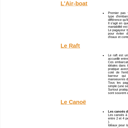
L'Air-boat
Premier pas 
type d'embar
différence qu'
Il s'agit en q
maniabilité es
Le pagayeur 
pour éviter 
d'eaux et cont
Le Raft
Le raft est u
accueillir ent
Ces embarcati
idéales dans l
pratique ave
coté de l'em
barreur qui
manoeuvres di
Tous les pag
simple (une se
Surtout prati
sont souvent 
Le Canoë
Les canoës de
Les canoës à v
entre 2 et 4 p
).
Idéaux pour l