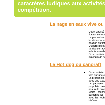
caractères ludiques aux activité
compétition.
La nage en eaux vive o
Cette activi
flotteur en mo
La propulsion 
la direction
position du flot
D'abord plutôt
familiariser a
et la lecture d
Cette activi
minimum de ba
Le Hot-dog ou canoraft
Cette activité
vive sur une e
La propulsion e
avec une paga
Le pagayeur 
propulsion alo
assure la propu
Moins techn
pardonne les 
avec les tech
binôme.