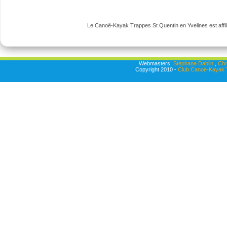
Le Canoë-Kayak Trappes St Quentin en Yvelines est affili
Webmasters:
Stéphane Dablin
,
Chr
Copyright 2010 -
Club Canoë-Kayak T