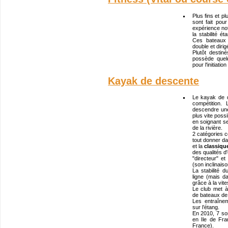
Plus fins et pl
sont fait po
expérience not
la stabilité é
Ces bateaux
double et diri
Plutôt destin
possède quel
pour l'initiatio
Kayak de descente
Le kayak de 
compétition.
descendre une 
plus vite possi
en soignant se
de la rivière.
2 catégories c
tout donner d
et la
classiqu
des qualités d
"directeur" et
(son inclinaiso
La stabilité
ligne (mais 
grâce à la vit
Le club met à
de bateaux de 
Les entraînem
sur l’étang.
En 2010, 7 sor
en Ile de Fra
France).