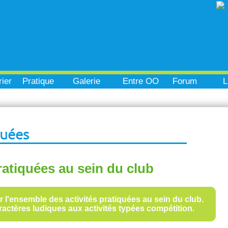
ier
Pratique
Galerie
Entre OO
Forum
L
quées
ratiquées au sein du club
ur l'ensemble des activités pratiquées au sein du club.
aractères ludiques aux activités typées compétition.