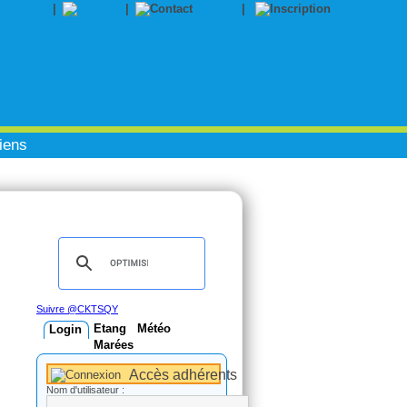
|
|
Contact
|
Inscription
iens
Suivre @CKTSQY
Etang
Météo
Login
Marées
Accès adhérents
Nom d'utilisateur :