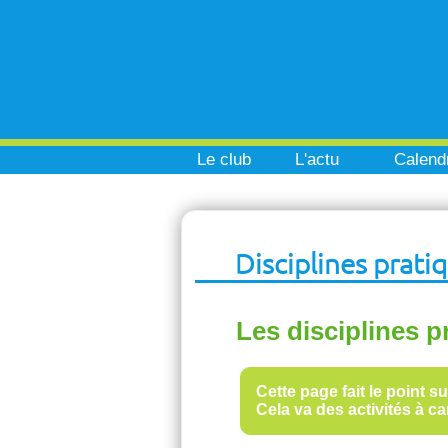
Le club
L'actu
Calendr
Disciplines prati
Les disciplines p
Cette page fait le point s
Cela va des activités à c