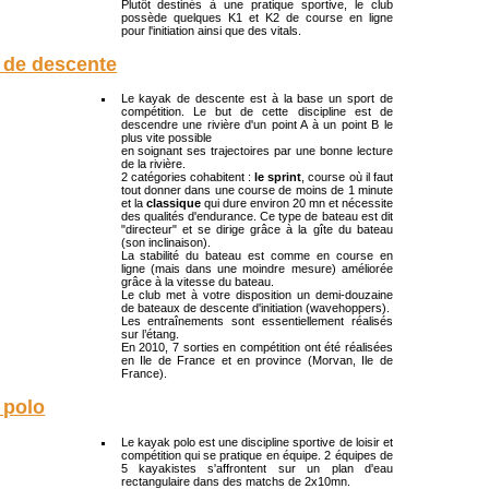
Plutôt destinés à une pratique sportive, le club
possède quelques K1 et K2 de course en ligne
pour l'initiation ainsi que des vitals.
 de descente
Le kayak de descente est à la base un sport de
compétition. Le but de cette discipline est de
descendre une rivière d'un point A à un point B le
plus vite possible
en soignant ses trajectoires par une bonne lecture
de la rivière.
2 catégories cohabitent :
le sprint
, course où il faut
tout donner dans une course de moins de 1 minute
et la
classique
qui dure environ 20 mn et nécessite
des qualités d'endurance. Ce type de bateau est dit
"directeur" et se dirige grâce à la gîte du bateau
(son inclinaison).
La stabilité du bateau est comme en course en
ligne (mais dans une moindre mesure) améliorée
grâce à la vitesse du bateau.
Le club met à votre disposition un demi-douzaine
de bateaux de descente d'initiation (wavehoppers).
Les entraînements sont essentiellement réalisés
sur l’étang.
En 2010, 7 sorties en compétition ont été réalisées
en Ile de France et en province (Morvan, Ile de
France).
 polo
Le kayak polo est une discipline sportive de loisir et
compétition qui se pratique en équipe. 2 équipes de
5 kayakistes s'affrontent sur un plan d'eau
rectangulaire dans des matchs de 2x10mn.