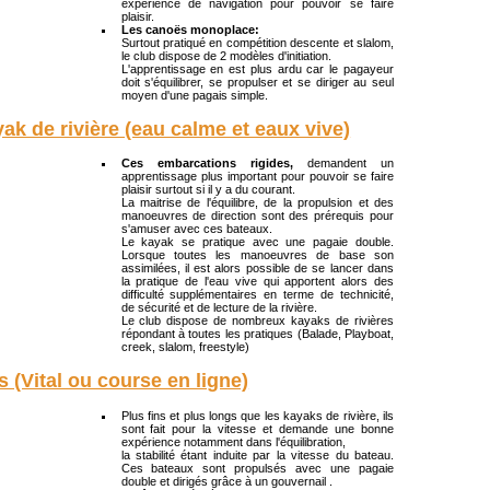
expérience de navigation pour pouvoir se faire
plaisir.
Les canoës monoplace:
Surtout pratiqué en compétition descente et slalom,
le club dispose de 2 modèles d'initiation.
L'apprentissage en est plus ardu car le pagayeur
doit s'équilibrer, se propulser et se diriger au seul
moyen d'une pagais simple.
ak de rivière (eau calme et eaux vive)
Ces embarcations rigides,
demandent un
apprentissage plus important pour pouvoir se faire
plaisir surtout si il y a du courant.
La maitrise de l'équilibre, de la propulsion et des
manoeuvres de direction sont des prérequis pour
s'amuser avec ces bateaux.
Le kayak se pratique avec une pagaie double.
Lorsque toutes les manoeuvres de base son
assimilées, il est alors possible de se lancer dans
la pratique de l'eau vive qui apportent alors des
difficulté supplémentaires en terme de technicité,
de sécurité et de lecture de la rivière.
Le club dispose de nombreux kayaks de rivières
répondant à toutes les pratiques (Balade, Playboat,
creek, slalom, freestyle)
s (Vital ou course en ligne)
Plus fins et plus longs que les kayaks de rivière, ils
sont fait pour la vitesse et demande une bonne
expérience notamment dans l'équilibration,
la stabilité étant induite par la vitesse du bateau.
Ces bateaux sont propulsés avec une pagaie
double et dirigés grâce à un gouvernail .