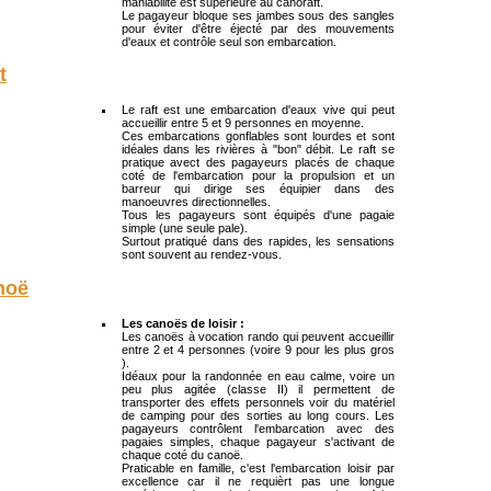
maniabilité est supérieure au canoraft.
Le pagayeur bloque ses jambes sous des sangles
pour éviter d'être éjecté par des mouvements
d'eaux et contrôle seul son embarcation.
t
Le raft est une embarcation d'eaux vive qui peut
accueillir entre 5 et 9 personnes en moyenne.
Ces embarcations gonflables sont lourdes et sont
idéales dans les rivières à "bon" débit. Le raft se
pratique avect des pagayeurs placés de chaque
coté de l'embarcation pour la propulsion et un
barreur qui dirige ses équipier dans des
manoeuvres directionnelles.
Tous les pagayeurs sont équipés d'une pagaie
simple (une seule pale).
Surtout pratiqué dans des rapides, les sensations
sont souvent au rendez-vous.
noë
Les canoës de loisir :
Les canoës à vocation rando qui peuvent accueillir
entre 2 et 4 personnes (voire 9 pour les plus gros
).
Idéaux pour la randonnée en eau calme, voire un
peu plus agitée (classe II) il permettent de
transporter des effets personnels voir du matériel
de camping pour des sorties au long cours. Les
pagayeurs contrôlent l'embarcation avec des
pagaies simples, chaque pagayeur s'activant de
chaque coté du canoë.
Praticable en famille, c'est l'embarcation loisir par
excellence car il ne requièrt pas une longue