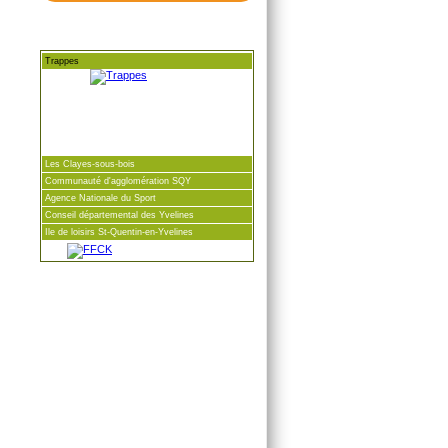
Trappes
Les Clayes-sous-bois
Communauté d'agglomération SQY
Agence Nationale du Sport
Conseil départemental des Yvelines
Ile de loisirs St-Quentin-en-Yvelines