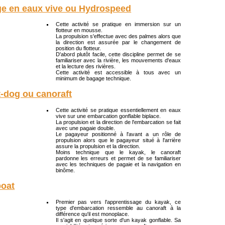
ge en eaux vive ou Hydrospeed
Cette activité se pratique en immersion sur un
flotteur en mousse.
La propulsion s'effectue avec des palmes alors que
la direction est assurée par le changement de
position du flotteur.
D'abord plutôt facile, cette discipline permet de se
familiariser avec la rivière, les mouvements d'eaux
et la lecture des rivières.
Cette activité est accessible à tous avec un
minimum de bagage technique.
-dog ou canoraft
Cette activité se pratique essentiellement en eaux
vive sur une embarcation gonflable biplace.
La propulsion et la direction de l'embarcation se fait
avec une pagaie double.
Le pagayeur positionné à l'avant a un rôle de
propulsion alors que le pagayeur situé à l'arrière
assure la propulsion et la direction.
Moins technique que le kayak, le canoraft
pardonne les erreurs et permet de se familiariser
avec les techniques de pagaie et la navigation en
binôme.
boat
Premier pas vers l'apprentissage du kayak, ce
type d'embarcation ressemble au canoraft à la
différence qu'il est monoplace.
Il s'agit en quelque sorte d'un kayak gonflable. Sa