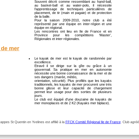
Souvent décrit comme ressemblant au hand-ball,
au basket-ball et au water-polo, il nécessite
l'apprentissage de techniques particulières de
placement, de tir (main et pagaie) et de protection
de la balle.
Pour la saison 2009-2010, notre club a été
représenté par une équipe en inter-région et une
équipe en régional.
Les rencontres ont lieu en Ile de France et en
Province pour les compétitions ‘Master’,
Régionales et inter-régionales.
 de mer
Le kayak de mer est le kayak de randonnée par
excellence.
Etravé il se dirige sur la gîte ou grâce à un
gouvernail. Sa pratique en mer en autonomie
nécessite une bonne connaissance de la mer et de
ses dangers (marée, météo,
orientation, sécurité). Plus profilés que les kayaks
traditionnels, les kayaks de mer procurent une très
bonne glisse et leur capacité de chargement
permet leur usage pour des sorties de plusieurs
jours.
Le club est équipé d'une douzaine de kayaks de
mer monoplaces et de 2 K2 (Kayaks mer biplace).
pes St Quentin en Yvelines est affilié à la
FFCK Comité Régional Ile de France
. Club agré