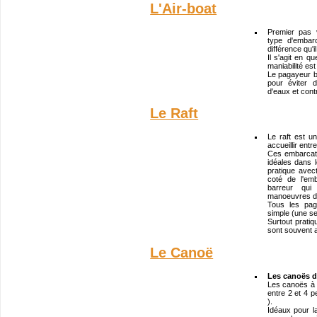
L'Air-boat
Premier pas 
type d'embar
différence qu'
Il s'agit en q
maniabilité es
Le pagayeur 
pour éviter 
d'eaux et cont
Le Raft
Le raft est u
accueillir ent
Ces embarcati
idéales dans l
pratique ave
coté de l'em
barreur qui
manoeuvres di
Tous les pag
simple (une se
Surtout prati
sont souvent 
Le Canoë
Les canoës de
Les canoës à v
entre 2 et 4 p
).
Idéaux pour l