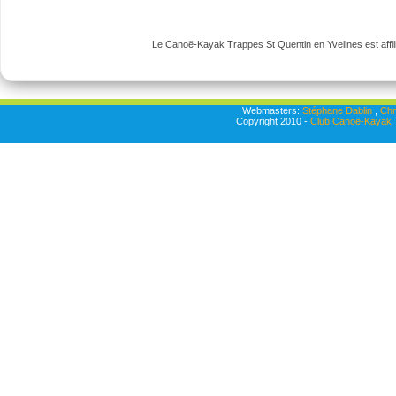
Le Canoë-Kayak Trappes St Quentin en Yvelines est affili
Webmasters:
Stéphane Dablin
,
Chr
Copyright 2010 -
Club Canoë-Kayak T