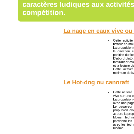
caractères ludiques aux activité
compétition.
La nage en eaux vive o
Cette activi
flotteur en mo
La propulsion 
la direction
position du flot
D'abord plutôt
familiariser a
et la lecture d
Cette activi
minimum de ba
Le Hot-dog ou canoraft
Cette activité
vive sur une e
La propulsion e
avec une paga
Le pagayeur 
propulsion alo
assure la propu
Moins techn
pardonne les 
avec les tech
binôme.