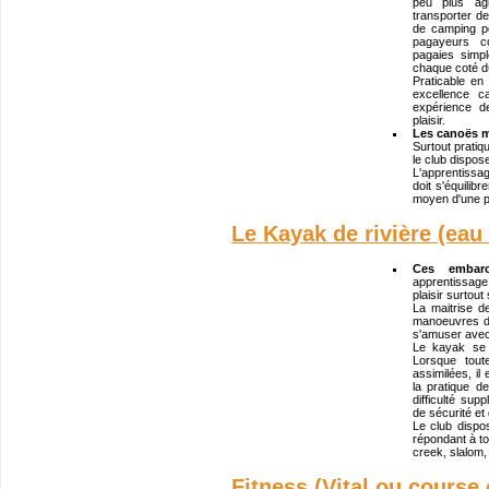
peu plus agi
transporter de
de camping p
pagayeurs co
pagaies simp
chaque coté d
Praticable en 
excellence c
expérience d
plaisir.
Les canoës 
Surtout pratiq
le club dispose
L'apprentissa
doit s'équilib
moyen d'une p
Le Kayak de rivière (eau
Ces embarca
apprentissage 
plaisir surtout 
La maitrise de
manoeuvres de
s'amuser avec
Le kayak se 
Lorsque tou
assimilées, il
la pratique d
difficulté sup
de sécurité et 
Le club disp
répondant à to
creek, slalom, 
Fitness (Vital ou course 