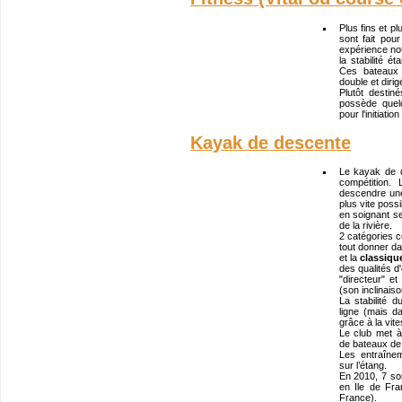
Plus fins et pl
sont fait po
expérience not
la stabilité é
Ces bateaux
double et diri
Plutôt destin
possède quel
pour l'initiatio
Kayak de descente
Le kayak de 
compétition.
descendre une 
plus vite possi
en soignant se
de la rivière.
2 catégories c
tout donner d
et la
classiqu
des qualités d
"directeur" et
(son inclinaiso
La stabilité
ligne (mais 
grâce à la vit
Le club met à
de bateaux de 
Les entraînem
sur l’étang.
En 2010, 7 sor
en Ile de Fra
France).