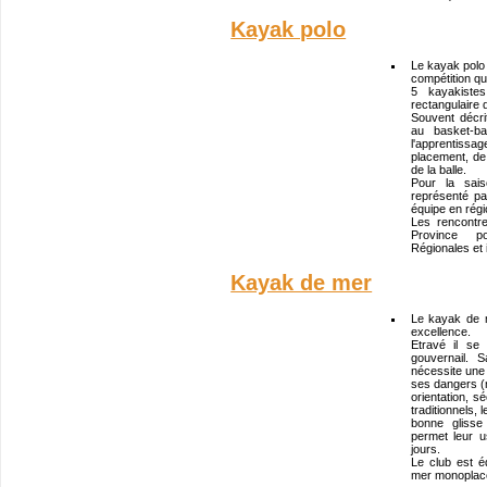
Kayak polo
Le kayak polo e
compétition qu
5 kayakistes
rectangulaire
Souvent décr
au basket-ba
l'apprentiss
placement, de 
de la balle.
Pour la sai
représenté pa
équipe en régi
Les rencontr
Province po
Régionales et 
Kayak de mer
Le kayak de 
excellence.
Etravé il se
gouvernail. 
nécessite une
ses dangers (
orientation, s
traditionnels,
bonne glisse
permet leur u
jours.
Le club est 
mer monoplace