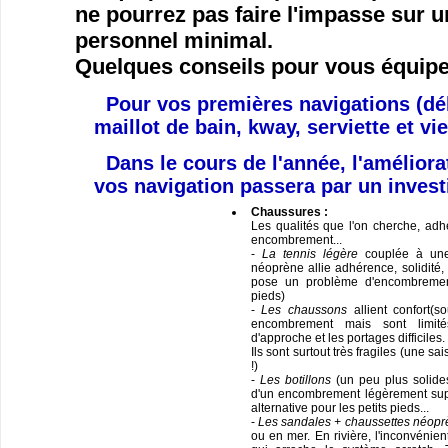
ne pourrez pas faire l'impasse sur 
personnel minimal.
Quelques conseils pour vous équipe
Pour vos premières navigations (déb
maillot de bain, kway, serviette et vi
Dans le cours de l'année,
l'améliora
vos navigation passera par un inves
Chaussures :
Les qualités que l'on cherche, adhé
encombrement...
-
La tennis légère
couplée à une
néoprène allie adhérence, solidité, 
pose un problème d'encombrement
pieds)
-
Les chaussons
allient confort(s
encombrement mais sont limit
d'approche et les portages difficiles.
Ils sont surtout très fragiles (une 
!)
-
Les botillons
(un peu plus solide
d'un encombrement légèrement sup
alternative pour les petits pieds...
-
Les sandales + chaussettes néopr
ou en mer. En rivière, l'inconvénien