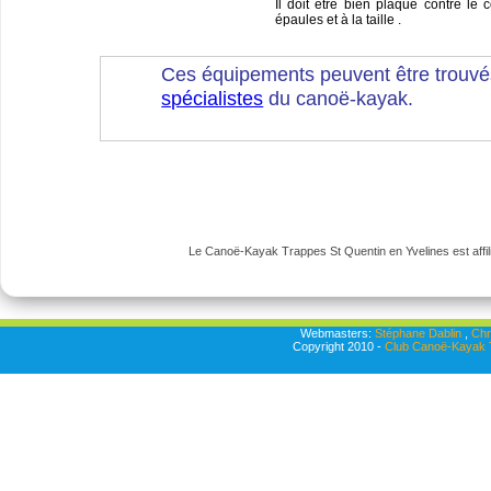
Il doit être bien plaqué contre le 
épaules et à la taille .
Ces équipements peuvent être trouvé
spécialistes
du canoë-kayak.
Le Canoë-Kayak Trappes St Quentin en Yvelines est affili
Webmasters:
Stéphane Dablin
,
Chr
Copyright 2010 -
Club Canoë-Kayak T