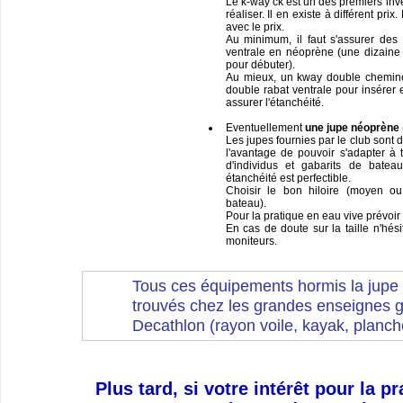
Le k-way ck est un des premiers inv
réaliser. Il en existe à différent prix
avec le prix.
Au minimum, il faut s'assurer des
ventrale en néoprène (une dizaine 
pour débuter).
Au mieux, un kway double cheminé
double rabat ventrale pour insérer 
assurer l'étanchéité.
Eventuellement
une jupe néoprène
Les jupes fournies par le club sont 
l'avantage de pouvoir s'adapter à 
d'individus et gabarits de bate
étanchéité est perfectible.
Choisir le bon hiloire (moyen o
bateau).
Pour la pratique en eau vive prévoir
En cas de doute sur la taille n'hés
moniteurs.
Tous ces équipements hormis la jupe 
trouvés chez les grandes enseignes 
Decathlon (rayon voile, kayak, planche
Plus tard, si votre intérêt pour la p