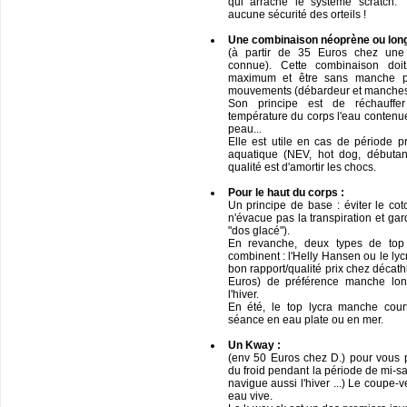
qui arrache le système scratch. T
aucune sécurité des orteils !
Une combinaison néoprène ou long
(à partir de 35 Euros chez une
connue). Cette combinaison d
maximum et être sans manche p
mouvements (débardeur et manches
Son principe est de réchauffe
température du corps l'eau contenue
peau...
Elle est utile en cas de période p
aquatique (NEV, hot dog, débutan
qualité est d'amortir les chocs.
Pour le haut du corps :
Un principe de base : éviter le cot
n'évacue pas la transpiration et gar
"dos glacé").
En revanche, deux types de top 
combinent : l'Helly Hansen ou le ly
bon rapport/qualité prix chez décat
Euros) de préférence manche lon
l'hiver.
En été, le top lycra manche cour
séance en eau plate ou en mer.
Un Kway :
(env 50 Euros chez D.) pour vous p
du froid pendant la période de mi-sai
navigue aussi l'hiver ...) Le coupe-
eau vive.