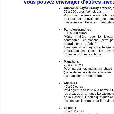
vous pouvez envisager d'autres inve
Anorak de kayak (k-way étanche) 
50 à 250 euros (voir plus !)
Pour une meilleure étanchéité, les
aux poignets. Privilégier une do
meilleure étanchéité. au niveau de l
Pantalon étanche :
100 à 200 euros
Même matière que le k-way. C
confortable... et étanche (certe p
quand même agréable).
Idéal quand le risque de baignad
pratiquant) est faible. En reva
protection contre les chocs.
Manchons :
20 à 25 euros
Pour garder les mains au chaud l’
(perte de sensibilité dans la tenue 
les manchons en néoprène.
Casque :
40 à 60 euros
Privilégier un casque à la norme CE 
les arcades et la nuque.Le casque e
de la classe II. Depuis quelques a
les casques intégraux sur les rivière
Le gilet :
50 à 150 euros