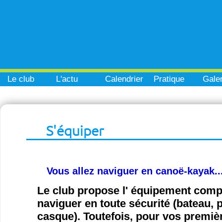
Le club
L'actu
Calendrier
Pratique
Galer
S'équiper
Vous allez naviguer en canoë-kayak..
Le club propose l' équipement com
naviguer en toute sécurité (bateau, pa
casque). Toutefois, pour vos premiè