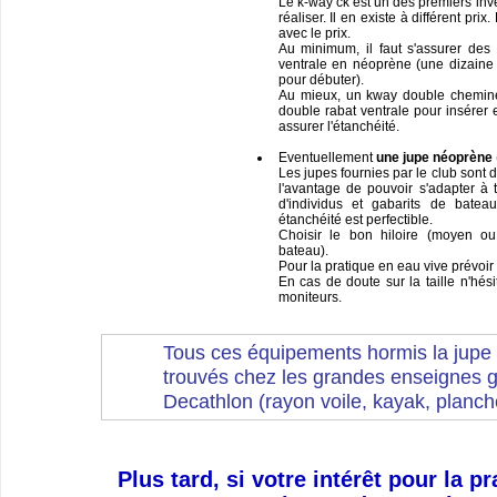
Le k-way ck est un des premiers inv
réaliser. Il en existe à différent prix
avec le prix.
Au minimum, il faut s'assurer des
ventrale en néoprène (une dizaine 
pour débuter).
Au mieux, un kway double cheminé
double rabat ventrale pour insérer 
assurer l'étanchéité.
Eventuellement
une jupe néoprène
Les jupes fournies par le club sont 
l'avantage de pouvoir s'adapter à 
d'individus et gabarits de bate
étanchéité est perfectible.
Choisir le bon hiloire (moyen o
bateau).
Pour la pratique en eau vive prévoir
En cas de doute sur la taille n'hés
moniteurs.
Tous ces équipements hormis la jupe 
trouvés chez les grandes enseignes 
Decathlon (rayon voile, kayak, planche
Plus tard, si votre intérêt pour la p