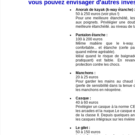
vous pouvez envisager d'autres inve
Anorak de kayak (k-way étanche) 
50 à 250 euros (voir plus !)
Pour une meilleure étanchéité, les
aux poignets. Privilégier une do
meilleure étanchéité. au niveau de l
Pantalon étanche :
100 à 200 euros
Même matière que le k-way. C
confortable... et étanche (certe p
quand même agréable).
Idéal quand le risque de baignad
pratiquant) est faible. En reva
protection contre les chocs.
Manchons :
20 à 25 euros
Pour garder les mains au chaud l’
(perte de sensibilité dans la tenue 
les manchons en néoprène.
Casque :
40 à 60 euros
Privilégier un casque à la norme CE 
les arcades et la nuque.Le casque e
de la classe II. Depuis quelques a
les casques intégraux sur les rivière
Le gilet :
50 à 150 euros