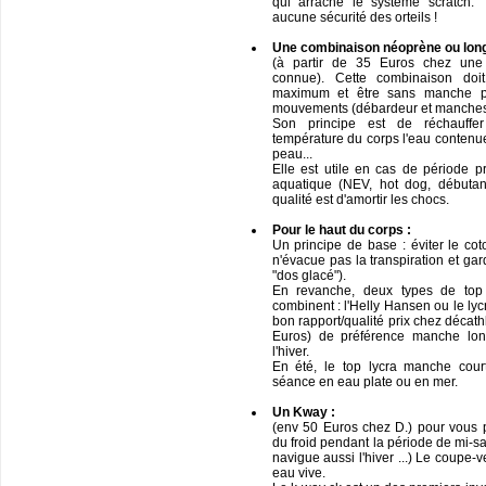
qui arrache le système scratch. T
aucune sécurité des orteils !
Une combinaison néoprène ou long
(à partir de 35 Euros chez une
connue). Cette combinaison d
maximum et être sans manche p
mouvements (débardeur et manches
Son principe est de réchauffe
température du corps l'eau contenue
peau...
Elle est utile en cas de période p
aquatique (NEV, hot dog, débutan
qualité est d'amortir les chocs.
Pour le haut du corps :
Un principe de base : éviter le cot
n'évacue pas la transpiration et gar
"dos glacé").
En revanche, deux types de top 
combinent : l'Helly Hansen ou le ly
bon rapport/qualité prix chez décat
Euros) de préférence manche lon
l'hiver.
En été, le top lycra manche cour
séance en eau plate ou en mer.
Un Kway :
(env 50 Euros chez D.) pour vous p
du froid pendant la période de mi-sai
navigue aussi l'hiver ...) Le coupe-
eau vive.