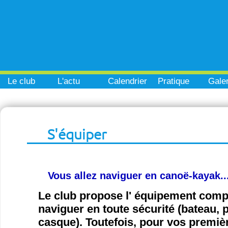
Le club
L'actu
Calendrier
Pratique
Galer
S'équiper
Vous allez naviguer en canoë-kayak..
Le club propose l' équipement com
naviguer en toute sécurité (bateau, pa
casque). Toutefois, pour vos premiè