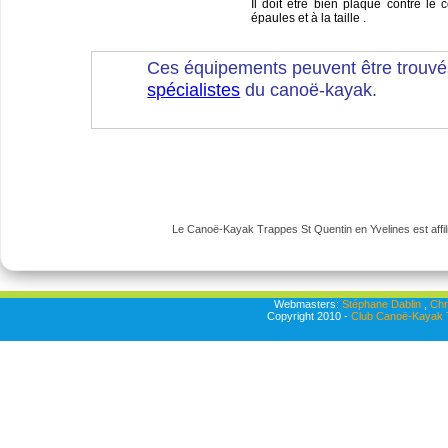
Il doit être bien plaqué contre le 
épaules et à la taille .
Ces équipements peuvent être trouvé
spécialistes
du canoë-kayak.
Le Canoë-Kayak Trappes St Quentin en Yvelines est affili
Webmasters:
Stéphane Dablin
,
Chr
Copyright 2010 -
Club Canoë-Kayak T