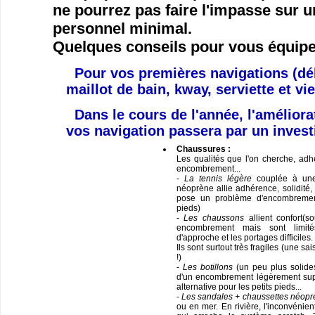
ne pourrez pas faire l'impasse sur 
personnel minimal.
Quelques conseils pour vous équipe
Pour vos premières navigations (déb
maillot de bain, kway, serviette et vi
Dans le cours de l'année,
l'améliora
vos navigation passera par un inves
Chaussures :
Les qualités que l'on cherche, adhé
encombrement...
-
La tennis légère
couplée à une
néoprène allie adhérence, solidité, 
pose un problème d'encombrement
pieds)
-
Les chaussons
allient confort(s
encombrement mais sont limit
d'approche et les portages difficiles.
Ils sont surtout très fragiles (une 
!)
-
Les botillons
(un peu plus solide
d'un encombrement légèrement sup
alternative pour les petits pieds...
-
Les sandales + chaussettes néopr
ou en mer. En rivière, l'inconvénien