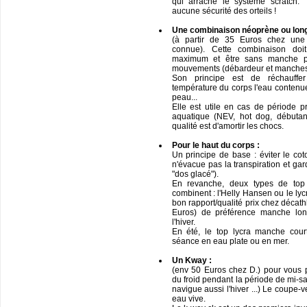
qui arrache le système scratch. T
aucune sécurité des orteils !
Une combinaison néoprène ou long
(à partir de 35 Euros chez une
connue). Cette combinaison d
maximum et être sans manche p
mouvements (débardeur et manches
Son principe est de réchauffe
température du corps l'eau contenue
peau...
Elle est utile en cas de période p
aquatique (NEV, hot dog, débutan
qualité est d'amortir les chocs.
Pour le haut du corps :
Un principe de base : éviter le cot
n'évacue pas la transpiration et gar
"dos glacé").
En revanche, deux types de top 
combinent : l'Helly Hansen ou le ly
bon rapport/qualité prix chez décat
Euros) de préférence manche lon
l'hiver.
En été, le top lycra manche cour
séance en eau plate ou en mer.
Un Kway :
(env 50 Euros chez D.) pour vous p
du froid pendant la période de mi-sai
navigue aussi l'hiver ...) Le coupe-
eau vive.