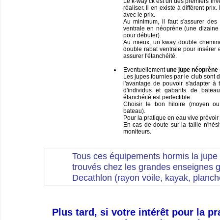
Le k-way ck est un des premiers inv
réaliser. Il en existe à différent prix
avec le prix.
Au minimum, il faut s'assurer des
ventrale en néoprène (une dizaine 
pour débuter).
Au mieux, un kway double cheminé
double rabat ventrale pour insérer 
assurer l'étanchéité.
Eventuellement
une jupe néoprène
Les jupes fournies par le club sont 
l'avantage de pouvoir s'adapter à 
d'individus et gabarits de bate
étanchéité est perfectible.
Choisir le bon hiloire (moyen o
bateau).
Pour la pratique en eau vive prévoir
En cas de doute sur la taille n'hés
moniteurs.
Tous ces équipements hormis la jupe 
trouvés chez les grandes enseignes 
Decathlon (rayon voile, kayak, planche
Plus tard, si votre intérêt pour la p