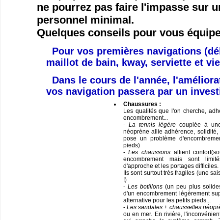
ne pourrez pas faire l'impasse sur 
personnel minimal.
Quelques conseils pour vous équipe
Pour vos premières navigations (déb
maillot de bain, kway, serviette et vi
Dans le cours de l'année,
l'améliora
vos navigation passera par un inves
Chaussures :
Les qualités que l'on cherche, adhé
encombrement...
-
La tennis légère
couplée à une
néoprène allie adhérence, solidité, 
pose un problème d'encombrement
pieds)
-
Les chaussons
allient confort(s
encombrement mais sont limit
d'approche et les portages difficiles.
Ils sont surtout très fragiles (une 
!)
-
Les botillons
(un peu plus solide
d'un encombrement légèrement sup
alternative pour les petits pieds...
-
Les sandales + chaussettes néopr
ou en mer. En rivière, l'inconvénien