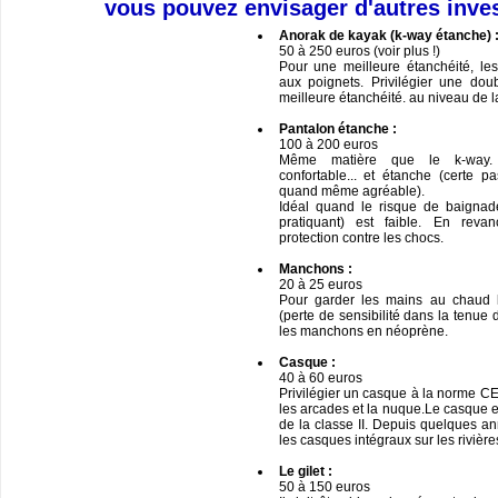
vous pouvez envisager d'autres inve
Anorak de kayak (k-way étanche) 
50 à 250 euros (voir plus !)
Pour une meilleure étanchéité, les
aux poignets. Privilégier une do
meilleure étanchéité. au niveau de l
Pantalon étanche :
100 à 200 euros
Même matière que le k-way. C
confortable... et étanche (certe p
quand même agréable).
Idéal quand le risque de baignad
pratiquant) est faible. En reva
protection contre les chocs.
Manchons :
20 à 25 euros
Pour garder les mains au chaud l’
(perte de sensibilité dans la tenue 
les manchons en néoprène.
Casque :
40 à 60 euros
Privilégier un casque à la norme CE 
les arcades et la nuque.Le casque e
de la classe II. Depuis quelques a
les casques intégraux sur les rivière
Le gilet :
50 à 150 euros