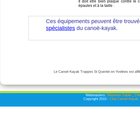
Il doit être bien plaqué contre le 
épaules et à la taille .
Ces équipements peuvent être trouvé
spécialistes
du canoë-kayak.
Le Canoë-Kayak Trappes St Quentin en Yvelines est affili
Webmasters:
Stéphane Dablin
,
Chr
Copyright 2010 -
Club Canoë-Kayak T