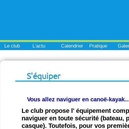
Le club
L'actu
Calendrier
Pratique
Galer
S'équiper
Vous allez naviguer en canoë-kayak..
Le club propose l' équipement com
naviguer en toute sécurité (bateau, pa
casque). Toutefois, pour vos premiè