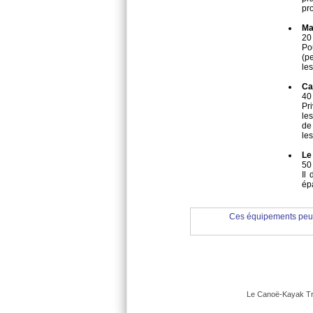
pro
Ma
20
Po
(pe
le
Ca
40
Pri
le
de
les
Le 
50
Il
épa
Ces équipements peuv
Le Canoë-Kayak Trap