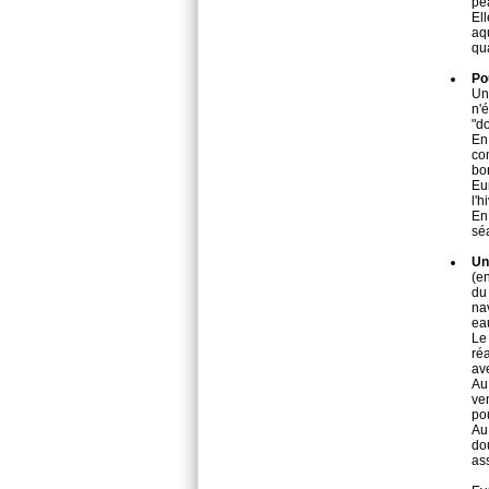
pea
El
aq
qua
Po
Un
n'é
"do
En
co
bo
Eu
l'h
En
sé
Un
(e
du 
nav
ea
Le
réa
ave
Au
ve
po
Au
do
ass