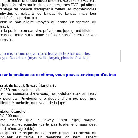
entuellement
une jupe néoprène
(
prévoir 50 à 60 Euros
).
 jupes fournies par le club sont des jupes PVC qui offrent
avantage de pouvoir s'adapter à toutes les morphologies
individus et gabarits de bateau de bateau mais leur
nchéité est perfectible.
oisir le bon hiloire (moyen ou grand en fonction du
teau).
r la pratique en eau vive prévoir une jupe grand hiloire.
 cas de doute sur la taille n'hésitez pas à interroger vos
niteurs.
hormis la jupe peuvent être trouvés chez les grandes
type Decathlon (rayon voile, kayak, planche à voile).
 pour la pratique se confirme
, vous pouvez envisager d'autres
orak de kayak (k-way étanche) :
à 250 euros (voir plus !)
ur une meilleure étanchéité, les préférer avec du latex
x poignets. Privilégier une double cheminée pour une
lleure étanchéité. au niveau de la jupe.
ntalon étanche :
0 à 200 euros
me matière que le k-way. C'est léger, souple,
nfortable... et étanche (certe pas totalement mais c'est
and même agréable).
éal quand le risque de baignade (milieu ou niveau du
atiquant) est faible. En revanche, on perd l'aspect