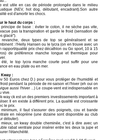
u...
le est utile en cas de période prolongée dans le milieu
uatique (NEV, hot dog, débutant, encadrant).Son autre
lité est d'amortir les chocs.
ur le haut du corps :
 principe de base : éviter le coton, il ne sèche pas vite,
vacue pas la transpiration et garde le froid (sensation de
s glacé").
 revanche, deux types de top se généralisent et se
mbinent : l'Helly Hansen ou le lycra (on en trouve avec un
n rapport/qualité prix chez décathlon ou Go sport, 10 à 15
ros) de préférence manche longue et thermique pour
iver.
 été, le top lycra manche courte peut suffir pour une
ance en eau plate ou en mer.
 Kway :
nv 50 Euros chez D.) pour vous protèger de l'humidité et
froid pendant la période de mi-saison et l'hiver (eh oui on
igue aussi l'hiver ...) Le coupe-vent est indispensable en
u vive.
 k-way ck est un des premiers investissements important à
liser. Il en existe à différent prix. La qualité est croissante
c le prix.
 minimum, il faut s'assurer des poignets, cou et bande
ntrale en néoprène (une dizaine sont disponible au club
ur débuter).
 mieux, un kway double cheminée, c'est à dire avec un
uble rabat ventrale pour insérer entre les deux la jupe et
urer l'étanchéité.