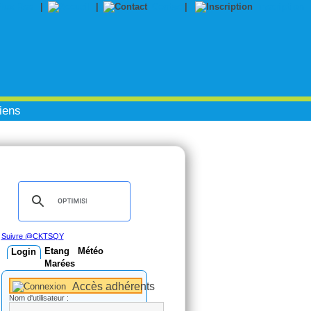
|
|
Contact
|
Inscription
iens
Suivre @CKTSQY
Etang
Météo
Login
Marées
Accès adhérents
Nom d'utilisateur :