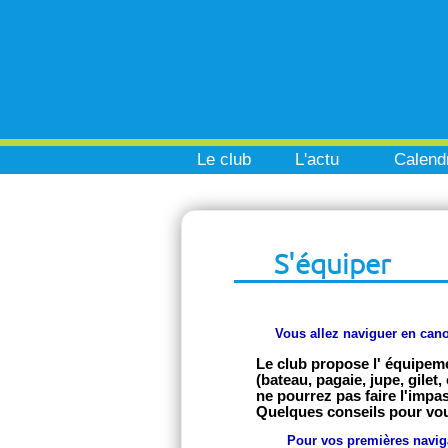
Le club
L'actu
Calendr
S'équiper
Vous allez naviguer en cano
Le club propose l' équipem
(bateau, pagaie, jupe, gile
ne pourrez pas faire l'imp
Quelques conseils pour vou
Pour vos premières naviga