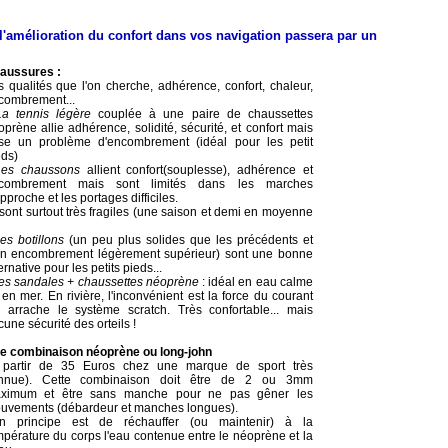
l'amélioration du confort dans vos navigation passera par un
aussures :
s qualités que l'on cherche, adhérence, confort, chaleur,
combrement...
La tennis légère
couplée à une paire de chaussettes
prène allie adhérence, solidité, sécurité, et confort mais
se un problème d'encombrement (idéal pour les petit
eds)
Les chaussons
allient confort(souplesse), adhérence et
combrement mais sont limités dans les marches
pproche et les portages difficiles.
 sont surtout très fragiles (une saison et demi en moyenne
es botillons
(un peu plus solides que les précédents et
un encombrement légèrement supérieur) sont une bonne
ernative pour les petits pieds...
es sandales + chaussettes néoprène
: idéal en eau calme
en mer. En rivière, l'inconvénient est la force du courant
i arrache le système scratch. Très confortable... mais
une sécurité des orteils !
e combinaison néoprène ou long-john
 partir de 35 Euros chez une marque de sport très
nnue). Cette combinaison doit être de 2 ou 3mm
ximum et être sans manche pour ne pas gêner les
uvements (débardeur et manches longues).
n principe est de réchauffer (ou maintenir) à la
mpérature du corps l'eau contenue entre le néoprène et la