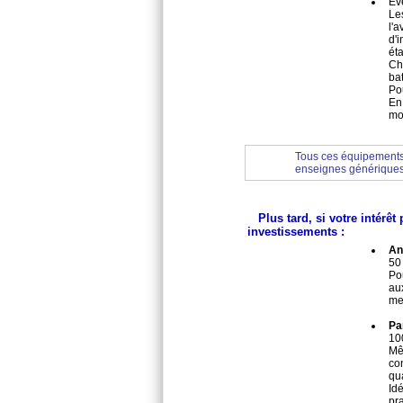
Ev
Les
l'
d'
éta
Ch
ba
Pou
En
mo
Tous ces équipements 
enseignes génériques 
Plus tard, si votre intérêt
investissements :
An
50 
Po
au
mei
Pa
10
Mê
co
qu
Id
pr