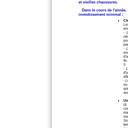
et vieilles chaussures.
Dans le cours de l'année,
investissement minimal :
Ch
Le
en
-
néo
po
pi
-
en
d'a
Ils
!)
-
L
d'
alt
-
L
ou 
qu
auc
Un
(à
co
ma
mo
So
te