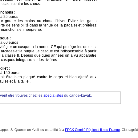
tection contre les chocs.
nchons :
 à 25 euros
ur garder les mains au chaud l’hiver. Evitez les gants
rte de sensibilité dans la tenue de la pagaie) et préférez
s manchons en néoprène.
sque :
 à 60 euros
vilégier un casque à la norme CE qui protège les oreilles,
s arcades et la nuque.Le casque est indispensable à partir
 la classe II. Depuis quelques années on a vu apparaitre
 casques intégraux sur les rivières.
gilet :
 à 150 euros
 doit être bien plaqué contre le corps et bien ajusté aux
ules et à la taille .
ent être trouvés chez les
spécialistes
du canoë-kayak.
pes St Quentin en Yvelines est affilié à la
FFCK Comité Régional Ile de France
. Club agré