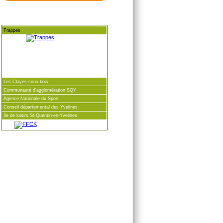
Trappes
Les Clayes-sous-bois
Communauté d'agglomération SQY
Agence Nationale du Sport
Conseil départemental des Yvelines
Ile de loisirs St-Quentin-en-Yvelines