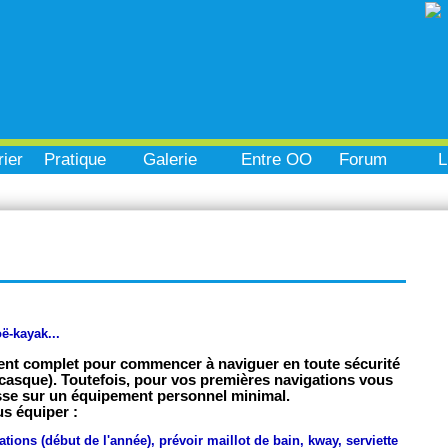
ier
Pratique
Galerie
Entre OO
Forum
L
ë-kayak...
ent complet pour commencer à naviguer en toute sécurité
t, casque). Toutefois, pour vos premières navigations vous
asse sur un équipement personnel minimal.
s équiper :
tions (début de l'année),
prévoir maillot de bain, kway, serviette