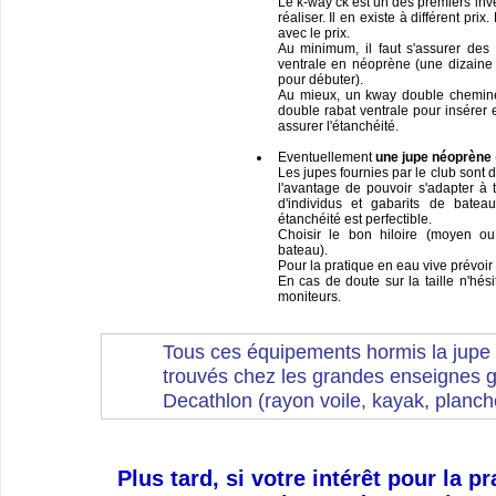
Le k-way ck est un des premiers inv
réaliser. Il en existe à différent prix
avec le prix.
Au minimum, il faut s'assurer des
ventrale en néoprène (une dizaine 
pour débuter).
Au mieux, un kway double cheminé
double rabat ventrale pour insérer 
assurer l'étanchéité.
Eventuellement
une jupe néoprène
Les jupes fournies par le club sont 
l'avantage de pouvoir s'adapter à 
d'individus et gabarits de bate
étanchéité est perfectible.
Choisir le bon hiloire (moyen o
bateau).
Pour la pratique en eau vive prévoir
En cas de doute sur la taille n'hés
moniteurs.
Tous ces équipements hormis la jupe 
trouvés chez les grandes enseignes 
Decathlon (rayon voile, kayak, planche
Plus tard, si votre intérêt pour la p