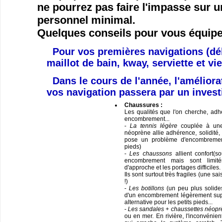
ne pourrez pas faire l'impasse sur 
personnel minimal.
Quelques conseils pour vous équipe
Pour vos premières navigations (déb
maillot de bain, kway, serviette et vi
Dans le cours de l'année,
l'améliora
vos navigation passera par un inves
Chaussures :
Les qualités que l'on cherche, adhé
encombrement...
-
La tennis légère
couplée à une
néoprène allie adhérence, solidité, 
pose un problème d'encombrement
pieds)
-
Les chaussons
allient confort(s
encombrement mais sont limit
d'approche et les portages difficiles.
Ils sont surtout très fragiles (une 
!)
-
Les botillons
(un peu plus solide
d'un encombrement légèrement sup
alternative pour les petits pieds...
-
Les sandales + chaussettes néopr
ou en mer. En rivière, l'inconvénien