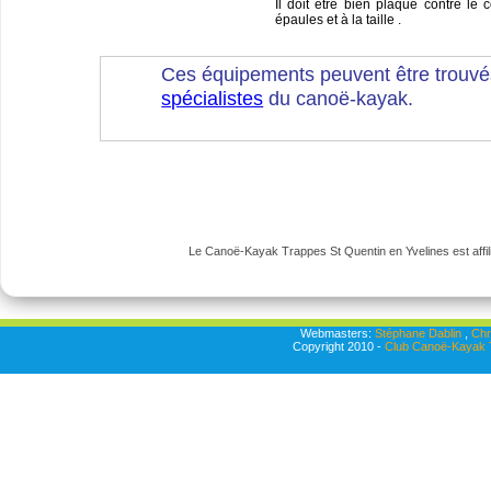
Il doit être bien plaqué contre le 
épaules et à la taille .
Ces équipements peuvent être trouvé
spécialistes
du canoë-kayak.
Le Canoë-Kayak Trappes St Quentin en Yvelines est affili
Webmasters:
Stéphane Dablin
,
Chr
Copyright 2010 -
Club Canoë-Kayak T