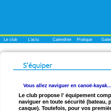
Le club
L'actu
Calendrier
Pratique
Galer
S'équiper
Vous allez naviguer en canoë-kayak..
Le club propose l' équipement com
naviguer en toute sécurité (bateau, pa
casque). Toutefois, pour vos premiè