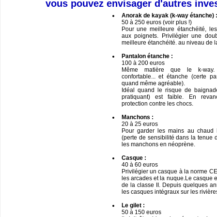
vous pouvez envisager d'autres inve
Anorak de kayak (k-way étanche) 
50 à 250 euros (voir plus !)
Pour une meilleure étanchéité, les
aux poignets. Privilégier une do
meilleure étanchéité. au niveau de l
Pantalon étanche :
100 à 200 euros
Même matière que le k-way. C
confortable... et étanche (certe p
quand même agréable).
Idéal quand le risque de baignad
pratiquant) est faible. En reva
protection contre les chocs.
Manchons :
20 à 25 euros
Pour garder les mains au chaud l’
(perte de sensibilité dans la tenue 
les manchons en néoprène.
Casque :
40 à 60 euros
Privilégier un casque à la norme CE 
les arcades et la nuque.Le casque e
de la classe II. Depuis quelques a
les casques intégraux sur les rivière
Le gilet :
50 à 150 euros