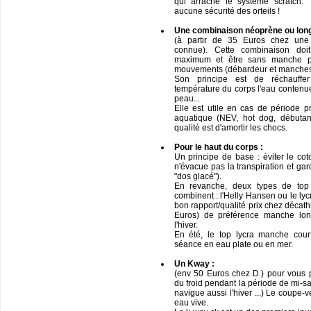
qui arrache le système scratch. T
aucune sécurité des orteils !
Une combinaison néoprène ou long
(à partir de 35 Euros chez une
connue). Cette combinaison d
maximum et être sans manche p
mouvements (débardeur et manches
Son principe est de réchauffe
température du corps l'eau contenue
peau...
Elle est utile en cas de période p
aquatique (NEV, hot dog, débutan
qualité est d'amortir les chocs.
Pour le haut du corps :
Un principe de base : éviter le cot
n'évacue pas la transpiration et gar
"dos glacé").
En revanche, deux types de top 
combinent : l'Helly Hansen ou le ly
bon rapport/qualité prix chez décat
Euros) de préférence manche lon
l'hiver.
En été, le top lycra manche cour
séance en eau plate ou en mer.
Un Kway :
(env 50 Euros chez D.) pour vous p
du froid pendant la période de mi-sai
navigue aussi l'hiver ...) Le coupe-
eau vive.