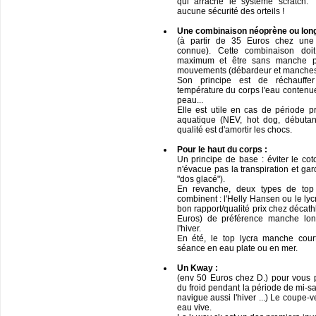
qui arrache le système scratch. T
aucune sécurité des orteils !
Une combinaison néoprène ou long
(à partir de 35 Euros chez une
connue). Cette combinaison d
maximum et être sans manche p
mouvements (débardeur et manches
Son principe est de réchauffe
température du corps l'eau contenue
peau...
Elle est utile en cas de période p
aquatique (NEV, hot dog, débutan
qualité est d'amortir les chocs.
Pour le haut du corps :
Un principe de base : éviter le cot
n'évacue pas la transpiration et gar
"dos glacé").
En revanche, deux types de top 
combinent : l'Helly Hansen ou le ly
bon rapport/qualité prix chez décat
Euros) de préférence manche lon
l'hiver.
En été, le top lycra manche cour
séance en eau plate ou en mer.
Un Kway :
(env 50 Euros chez D.) pour vous p
du froid pendant la période de mi-sai
navigue aussi l'hiver ...) Le coupe-
eau vive.