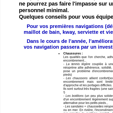
ne pourrez pas faire l'impasse sur 
personnel minimal.
Quelques conseils pour vous équipe
Pour vos premières navigations (déb
maillot de bain, kway, serviette et vi
Dans le cours de l'année,
l'améliora
vos navigation passera par un inves
Chaussures :
Les qualités que l'on cherche, adhé
encombrement...
-
La tennis légère
couplée à une
néoprène allie adhérence, solidité, 
pose un problème d'encombrement
pieds)
-
Les chaussons
allient confort(s
encombrement mais sont limit
d'approche et les portages difficiles.
Ils sont surtout très fragiles (une 
!)
-
Les botillons
(un peu plus solide
d'un encombrement légèrement sup
alternative pour les petits pieds...
-
Les sandales + chaussettes néopr
ou en mer. En rivière, l'inconvénien