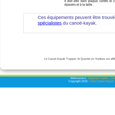
Il doit être bien plaqué contre le 
épaules et à la taille .
Ces équipements peuvent être trouvé
spécialistes
du canoë-kayak.
Le Canoë-Kayak Trappes St Quentin en Yvelines est affili
Webmasters:
Stéphane Dablin
,
Chr
Copyright 2010 -
Club Canoë-Kayak T