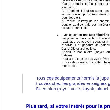
Le k-way ck est un des premiers inv
réaliser. Il en existe à différent prix
avec le prix.
Au minimum, il faut s'assurer des
ventrale en néoprène (une dizaine 
pour débuter).
Au mieux, un kway double cheminé
double rabat ventrale pour insérer 
assurer l'étanchéité.
Eventuellement
une jupe néoprène
Les jupes fournies par le club sont 
l'avantage de pouvoir s'adapter à 
d'individus et gabarits de bate
étanchéité est perfectible.
Choisir le bon hiloire (moyen o
bateau).
Pour la pratique en eau vive prévoir
En cas de doute sur la taille n'hés
moniteurs.
Tous ces équipements hormis la jupe 
trouvés chez les grandes enseignes 
Decathlon (rayon voile, kayak, planche
Plus tard, si votre intérêt pour la p