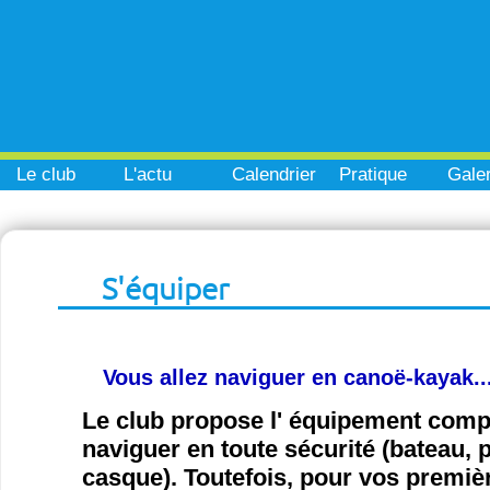
Le club
L'actu
Calendrier
Pratique
Galer
S'équiper
Vous allez naviguer en canoë-kayak..
Le club propose l' équipement com
naviguer en toute sécurité (bateau, pa
casque). Toutefois, pour vos premiè