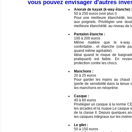
vous pouvez envisager d'autres inve
Anorak de kayak (k-way étanche) 
50 à 250 euros (voir plus !)
Pour une meilleure étanchéité, les
aux poignets. Privilégier une do
meilleure étanchéité. au niveau de l
Pantalon étanche :
100 à 200 euros
Même matière que le k-way. C
confortable... et étanche (certe p
quand même agréable).
Idéal quand le risque de baignad
pratiquant) est faible. En reva
protection contre les chocs.
Manchons :
20 à 25 euros
Pour garder les mains au chaud l’
(perte de sensibilité dans la tenue 
les manchons en néoprène.
Casque :
40 à 60 euros
Privilégier un casque à la norme CE 
les arcades et la nuque.Le casque e
de la classe II. Depuis quelques a
les casques intégraux sur les rivière
Le gilet :
50 à 150 euros