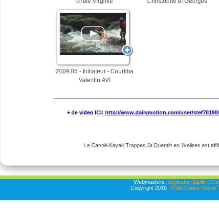
chute Virginie
Christophe et Georges
2009 05 - Initiateur - Courtiba
Valentin.AVI
+ de video ICI:
http://www.dailymotion.com/user/stef78190
Le Canoë-Kayak Trappes St Quentin en Yvelines est affili
Webmasters:
Stéphane Dablin
,
Chr
Copyright 2010 -
Club Canoë-Kayak T