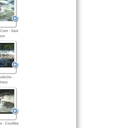
Cure - Saut
oux
Ardèche -
cheur
ur - Courtiba