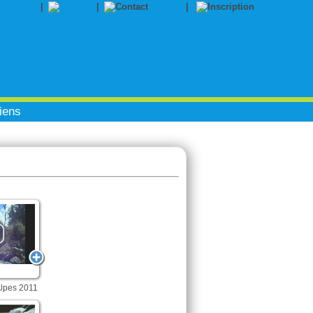
|
|
Contact
|
Inscription
iens
lpes 2011