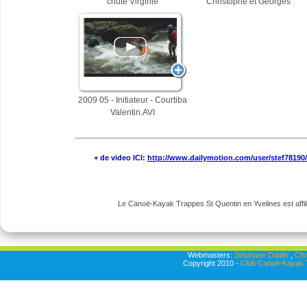
chute Virginie
Christophe et Georges
2009 05 - Initiateur - Courtiba
Valentin.AVI
+ de video ICI:
http://www.dailymotion.com/user/stef78190
Le Canoë-Kayak Trappes St Quentin en Yvelines est affili
Webmasters:
Stéphane Dablin
,
Chr
Copyright 2010 -
Club Canoë-Kayak T