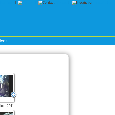
|
|
Contact
|
Inscription
iens
lpes 2011