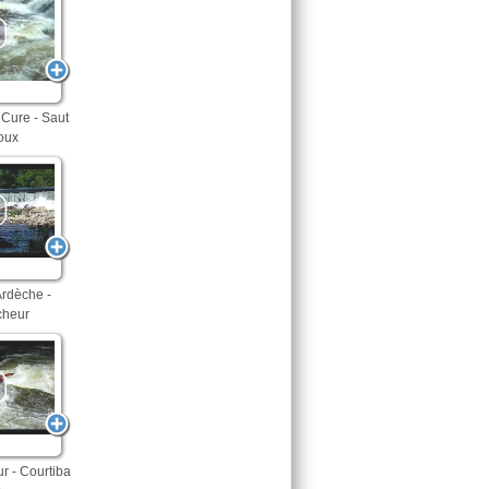
Cure - Saut
oux
Ardèche -
cheur
ur - Courtiba