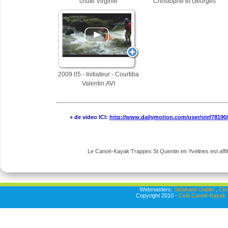
chute Virginie
Christophe et Georges
2009 05 - Initiateur - Courtiba
Valentin.AVI
+ de video ICI:
http://www.dailymotion.com/user/stef78190
Le Canoë-Kayak Trappes St Quentin en Yvelines est affili
Webmasters:
Stéphane Dablin
,
Chr
Copyright 2010 -
Club Canoë-Kayak T