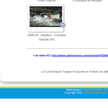
chute Virginie
Christophe et Georges
2009 05 - Initiateur - Courtiba
Valentin.AVI
+ de video ICI:
http://www.dailymotion.com/user/stef78190
Le Canoë-Kayak Trappes St Quentin en Yvelines est affili
Webmasters:
Stéphane Dablin
,
Chr
Copyright 2010 -
Club Canoë-Kayak T