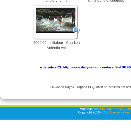
chute Virginie
Christophe et Georges
2009 05 - Initiateur - Courtiba
Valentin.AVI
+ de video ICI:
http://www.dailymotion.com/user/stef78190
Le Canoë-Kayak Trappes St Quentin en Yvelines est affili
Webmasters:
Stéphane Dablin
,
Chr
Copyright 2010 -
Club Canoë-Kayak T