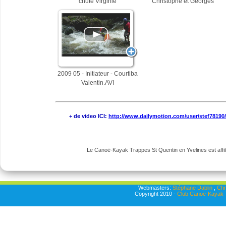
chute Virginie
Christophe et Georges
2009 05 - Initiateur - Courtiba
Valentin.AVI
+ de video ICI:
http://www.dailymotion.com/user/stef78190
Le Canoë-Kayak Trappes St Quentin en Yvelines est affili
Webmasters:
Stéphane Dablin
,
Chr
Copyright 2010 -
Club Canoë-Kayak T