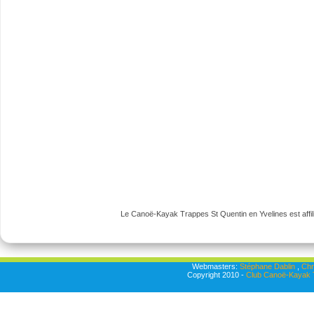
Le Canoë-Kayak Trappes St Quentin en Yvelines est affili
Webmasters:
Stéphane Dablin
,
Chr
Copyright 2010 -
Club Canoë-Kayak T