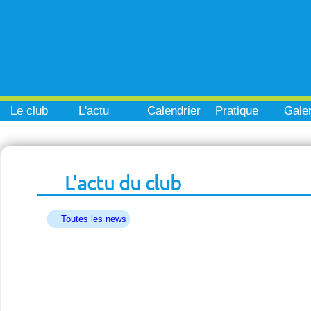
Le club
L'actu
Calendrier
Pratique
Galer
L'actu du club
Toutes les news