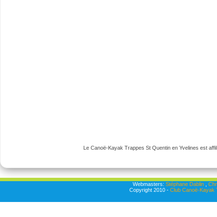
Le Canoë-Kayak Trappes St Quentin en Yvelines est affili
Webmasters:
Stéphane Dablin
,
Chr
Copyright 2010 -
Club Canoë-Kayak T