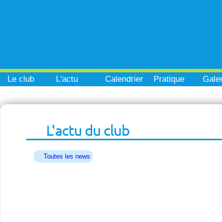
Le club
L'actu
Calendrier
Pratique
Galer
L'actu du club
Toutes les news